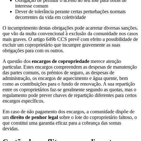
Obrigação de permitir o acesso ao seu lote para obras de
interesse comum
Dever de tolerância perante certas perturbações normais
decorrentes da vida em coletividade
O incumprimento destas obrigações pode acarretar diversas sanções,
que vão da multa convencional à exclusão da comunidade nos casos
mais graves. O artigo 649b CCS prevê com efeito a possibilidade de
excluir um coproprietário que incumpre gravemente as suas
obrigações para com os outros.
A questão dos
encargos de copropriedade
merece atenção
particular. Estes encargos compreendem as despesas de manutenção
das partes comuns, os prémios de seguro, as despesas de
administração, os encargos de aquecimento e água quente, bem
como as contribuições para o fundo de renovação. A sua repartição
entre os coproprietários faz-se geralmente segundo as quotas, mas o
regulamento pode prever chaves de repartição diferentes para certos
encargos específicos.
Em caso de não pagamento dos encargos, a comunidade dispõe de
um
direito de penhor legal
sobre o lote do coproprietário faltoso, o
que constitui uma garantia eficaz para a cobrança das somas
devidas.