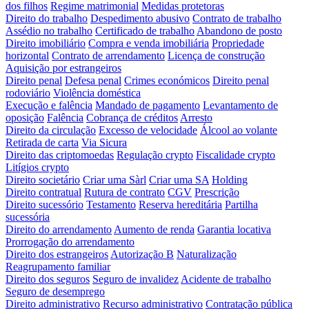
dos filhos
Regime matrimonial
Medidas protetoras
Direito do trabalho
Despedimento abusivo
Contrato de trabalho
Assédio no trabalho
Certificado de trabalho
Abandono de posto
Direito imobiliário
Compra e venda imobiliária
Propriedade
horizontal
Contrato de arrendamento
Licença de construção
Aquisição por estrangeiros
Direito penal
Defesa penal
Crimes económicos
Direito penal
rodoviário
Violência doméstica
Execução e falência
Mandado de pagamento
Levantamento de
oposição
Falência
Cobrança de créditos
Arresto
Direito da circulação
Excesso de velocidade
Álcool ao volante
Retirada de carta
Via Sicura
Direito das criptomoedas
Regulação crypto
Fiscalidade crypto
Litígios crypto
Direito societário
Criar uma Sàrl
Criar uma SA
Holding
Direito contratual
Rutura de contrato
CGV
Prescrição
Direito sucessório
Testamento
Reserva hereditária
Partilha
sucessória
Direito do arrendamento
Aumento de renda
Garantia locativa
Prorrogação do arrendamento
Direito dos estrangeiros
Autorização B
Naturalização
Reagrupamento familiar
Direito dos seguros
Seguro de invalidez
Acidente de trabalho
Seguro de desemprego
Direito administrativo
Recurso administrativo
Contratação pública