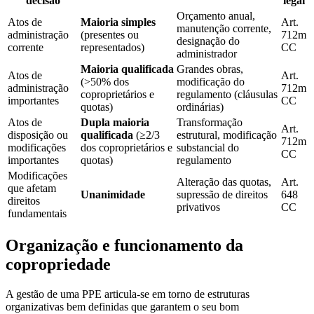
decisão
legal
Orçamento anual,
Atos de
Maioria simples
Art.
manutenção corrente,
administração
(presentes ou
712m
designação do
corrente
representados)
CC
administrador
Maioria qualificada
Grandes obras,
Atos de
Art.
(>50% dos
modificação do
administração
712m
coproprietários e
regulamento (cláusulas
importantes
CC
quotas)
ordinárias)
Atos de
Dupla maioria
Transformação
Art.
disposição ou
qualificada
(≥2/3
estrutural, modificação
712m
modificações
dos coproprietários e
substancial do
CC
importantes
quotas)
regulamento
Modificações
Alteração das quotas,
Art.
que afetam
Unanimidade
supressão de direitos
648
direitos
privativos
CC
fundamentais
Organização e funcionamento da
copropriedade
A gestão de uma PPE articula-se em torno de estruturas
organizativas bem definidas que garantem o seu bom