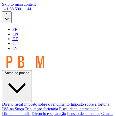
Skip to main content
+41 58 590 11 44
PT
FR
EN
DE
IT
ES
Áreas de prática
Direito fiscal
Imposto sobre o rendimento
Imposto sobre a fortuna
IVA na Suíça
Tributação forfetária
Fiscalidade internacional
Direito da família
Divórcio e separação
Pensão de alimentos
Guarda