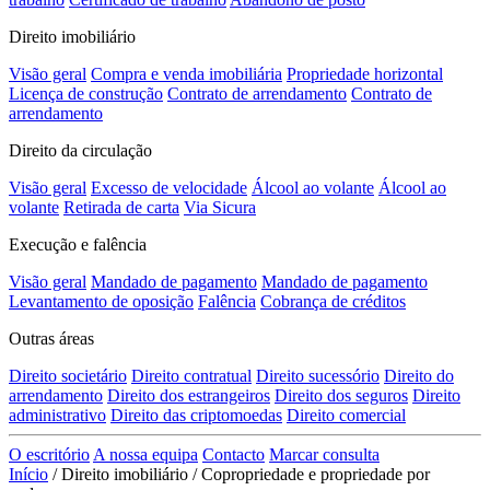
Direito imobiliário
Visão geral
Compra e venda imobiliária
Propriedade horizontal
Licença de construção
Contrato de arrendamento
Contrato de
arrendamento
Direito da circulação
Visão geral
Excesso de velocidade
Álcool ao volante
Álcool ao
volante
Retirada de carta
Via Sicura
Execução e falência
Visão geral
Mandado de pagamento
Mandado de pagamento
Levantamento de oposição
Falência
Cobrança de créditos
Outras áreas
Direito societário
Direito contratual
Direito sucessório
Direito do
arrendamento
Direito dos estrangeiros
Direito dos seguros
Direito
administrativo
Direito das criptomoedas
Direito comercial
O escritório
A nossa equipa
Contacto
Marcar consulta
Início
/
Direito imobiliário
/
Copropriedade e propriedade por