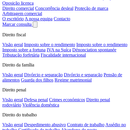
Oposição licença
Direito comercial
Concorrência desleal
Proteção de marca
Arbitragem comercial
O escritório
A nossa equipa
Contacto
Marcar consulta
Direito fiscal
Visão geral
Imposto sobre o rendimento
Imposto sobre o rendimento
Imposto sobre a fortuna
IVA na Suíça
Dénonciation spontanée
Tributação forfetária
Fiscalidade internacional
Direito da família
Visão geral
Divórcio e separação
Divórcio e separação
Pensão de
alimentos
Guarda dos filhos
Regime matrimonial
Direito penal
Visão geral
Defesa penal
Crimes económicos
Direito penal
rodoviário
Violência doméstica
Direito do trabalho
Visão geral
Despedimento abusivo
Contrato de trabalho
Assédio no
trabalho
Certificado de trabalho
Abandono de posto