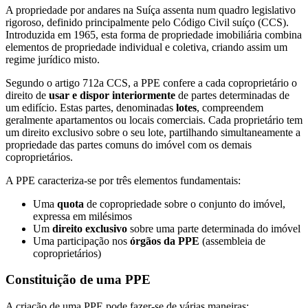
A propriedade por andares na Suíça assenta num quadro legislativo
rigoroso, definido principalmente pelo Código Civil suíço (CCS).
Introduzida em 1965, esta forma de propriedade imobiliária combina
elementos de propriedade individual e coletiva, criando assim um
regime jurídico misto.
Segundo o artigo 712a CCS, a PPE confere a cada coproprietário o
direito de
usar e dispor interiormente
de partes determinadas de
um edifício. Estas partes, denominadas
lotes
, compreendem
geralmente apartamentos ou locais comerciais. Cada proprietário tem
um direito exclusivo sobre o seu lote, partilhando simultaneamente a
propriedade das partes comuns do imóvel com os demais
coproprietários.
A PPE caracteriza-se por três elementos fundamentais:
Uma
quota
de copropriedade sobre o conjunto do imóvel,
expressa em milésimos
Um
direito exclusivo
sobre uma parte determinada do imóvel
Uma participação nos
órgãos da PPE
(assembleia de
coproprietários)
Constituição de uma PPE
A criação de uma PPE pode fazer-se de várias maneiras: