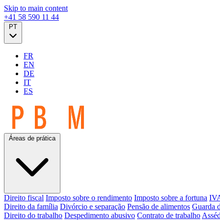
Skip to main content
+41 58 590 11 44
PT
FR
EN
DE
IT
ES
Áreas de prática
Direito fiscal
Imposto sobre o rendimento
Imposto sobre a fortuna
IVA
Direito da família
Divórcio e separação
Pensão de alimentos
Guarda d
Direito do trabalho
Despedimento abusivo
Contrato de trabalho
Asséd