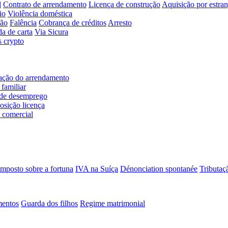
l
Contrato de arrendamento
Licença de construção
Aquisição por estran
io
Violência doméstica
ção
Falência
Cobrança de créditos
Arresto
da de carta
Via Sicura
s crypto
ação do arrendamento
familiar
de desemprego
osição licença
 comercial
Imposto sobre a fortuna
IVA na Suíça
Dénonciation spontanée
Tributaçã
mentos
Guarda dos filhos
Regime matrimonial