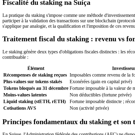
Fiscalité du staking na Suíça
La pratique du staking s'impose comme une méthode d'investissement d
participer à la validation des transactions sur une blockchain (proto
s'applique par analogie, et la qualification et l'imposition de ces reve
Traitement fiscal du staking : revenu vs fo
Le staking génère deux types d'obligations fiscales distinctes : les ré
contribuable :
Élément
Investisseu
Récompenses de staking reçues
Imposables comme revenu de la for
Plus-values sur tokens stakés
Exonérées (gain en capital privé)
Tokens bloqués au 31 décembre
Fortune imposable à la valeur de 
Moins-values latentes
Non déductibles (fortune privée)
Liquid staking (stETH, rETH)
Fortune imposable distincte ; réc
Cotisations AVS
Non (activité privée)
Principes fondamentaux du staking et son t
En Suisse, l'Administration fédérale des contributions (AFC) ne dispos