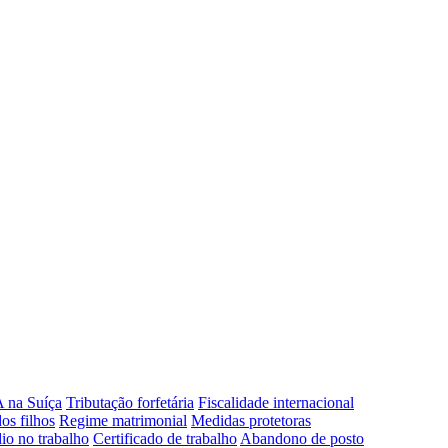
 na Suíça
Tributação forfetária
Fiscalidade internacional
os filhos
Regime matrimonial
Medidas protetoras
io no trabalho
Certificado de trabalho
Abandono de posto