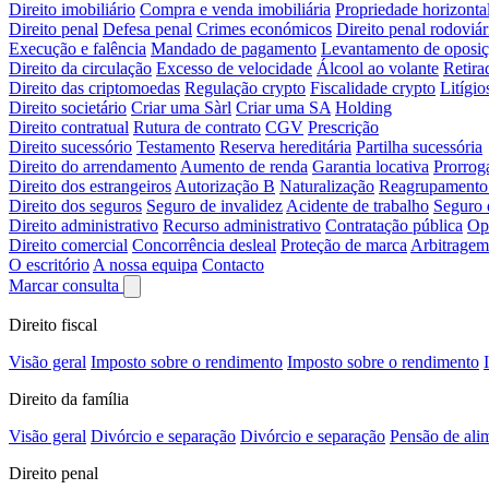
Direito imobiliário
Compra e venda imobiliária
Propriedade horizonta
Direito penal
Defesa penal
Crimes económicos
Direito penal rodoviár
Execução e falência
Mandado de pagamento
Levantamento de oposi
Direito da circulação
Excesso de velocidade
Álcool ao volante
Retira
Direito das criptomoedas
Regulação crypto
Fiscalidade crypto
Litígio
Direito societário
Criar uma Sàrl
Criar uma SA
Holding
Direito contratual
Rutura de contrato
CGV
Prescrição
Direito sucessório
Testamento
Reserva hereditária
Partilha sucessória
Direito do arrendamento
Aumento de renda
Garantia locativa
Prorrog
Direito dos estrangeiros
Autorização B
Naturalização
Reagrupamento 
Direito dos seguros
Seguro de invalidez
Acidente de trabalho
Seguro 
Direito administrativo
Recurso administrativo
Contratação pública
Op
Direito comercial
Concorrência desleal
Proteção de marca
Arbitragem
O escritório
A nossa equipa
Contacto
Marcar consulta
Direito fiscal
Visão geral
Imposto sobre o rendimento
Imposto sobre o rendimento
Direito da família
Visão geral
Divórcio e separação
Divórcio e separação
Pensão de ali
Direito penal