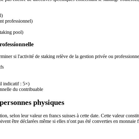
l)
nt professionnel)
staking pool)
professionnelle
erminer si l'activité de staking relève de la gestion privée ou professionn
fs
l indicatif : 5×)
onnelle du contribuable
 personnes physiques
 selon leur valeur en francs suisses à cette date. Cette valeur constitue
vent être déclarées même si elles n'ont pas été converties en monnaie f