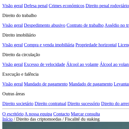
Visão geral
Defesa penal
Crimes económicos
Direito penal rodoviário
Direito do trabalho
Visão geral
Despedimento abusivo
Contrato de trabalho
Assédio no t
Direito imobiliário
Visão geral
Compra e venda imobiliária
Propriedade horizontal
Licen
Direito da circulação
Visão geral
Excesso de velocidade
Álcool ao volante
Álcool ao volan
Execução e falência
Visão geral
Mandado de pagamento
Mandado de pagamento
Levanta
Outras áreas
Direito societário
Direito contratual
Direito sucessório
Direito do arr
O escritório
A nossa equipa
Contacto
Marcar consulta
Início
/
Direito das criptomoedas
/
Fiscalité du staking