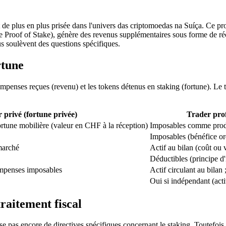
e plus en plus prisée dans l'univers das criptomoedas na Suíça. Ce pro
cole Proof of Stake), génère des revenus supplémentaires sous forme de 
nus soulèvent des questions spécifiques.
rtune
compenses reçues (revenu) et les tokens détenus en staking (fortune). Le 
r privé (fortune privée)
Trader prof
tune mobilière (valeur en CHF à la réception)
Imposables comme produ
Imposables (bénéfice or
marché
Actif au bilan (coût ou 
Déductibles (principe d'
ompenses imposables
Actif circulant au bilan
Oui si indépendant (acti
raitement fiscal
e pas encore de directives spécifiques concernant le staking. Toutefois,