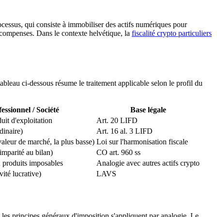
cessus, qui consiste à immobiliser des actifs numériques pour
récompenses. Dans le contexte helvétique, la
fiscalité crypto particuliers
tableau ci-dessous résume le traitement applicable selon le profil du
essionnel / Société
Base légale
it d'exploitation
Art. 20 LIFD
dinaire)
Art. 16 al. 3 LIFD
valeur de marché, la plus basse)
Loi sur l'harmonisation fiscale
imparité au bilan)
CO art. 960 ss
 ; produits imposables
Analogie avec autres actifs crypto
vité lucrative)
LAVS
 les principes généraux d'imposition s'appliquent par analogie. Le