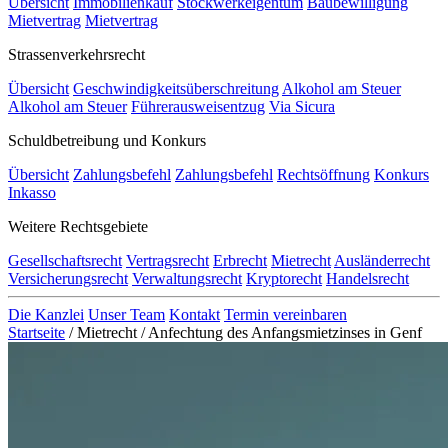
Übersicht
Immobilienkauf
Stockwerkeigentum
Baubewilligung
Mietvertrag
Mietvertrag
Strassenverkehrsrecht
Übersicht
Geschwindigkeitsüberschreitung
Alkohol am Steuer
Alkohol am Steuer
Führerausweisentzug
Via Sicura
Schuldbetreibung und Konkurs
Übersicht
Zahlungsbefehl
Zahlungsbefehl
Rechtsöffnung
Konkurs
Inkasso
Weitere Rechtsgebiete
Gesellschaftsrecht
Vertragsrecht
Erbrecht
Mietrecht
Ausländerrecht
Versicherungsrecht
Verwaltungsrecht
Kryptorecht
Handelsrecht
Die Kanzlei
Unser Team
Kontakt
Termin vereinbaren
Startseite
/
Mietrecht
/
Anfechtung des Anfangsmietzinses in Genf