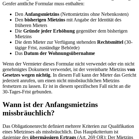
Genfer amtliche Formular muss enthalten:
Den
Anfangsmietzins
(Nettomietzins ohne Nebenkosten)
Den
bisherigen Mietzins
mit Angabe der Identität des
früheren Mieters
Die
Gründe jeder Erhöhung
gegenüber dem bisherigen
Mietzins
Die dem Mieter zur Verfügung stehenden
Rechtsmittel
(30-
tägige Frist, zuständige Behörde)
Das
Datum der Wohnungsübernahme
Wenn der Vermieter dieses Formular nicht verwendet oder ein nicht
genehmigtes Dokument verwendet, ist der vereinbarte Mietzins
von
Gesetzes wegen nichtig
. In diesem Fall kann der Mieter das Gericht
jederzeit anrufen, um einen nicht missbräuchlichen Mietzins
festsetzen zu lassen. Er ist in diesem spezifischen Fall nicht an die
30-Tages-Frist gebunden.
Wann ist der Anfangsmietzins
missbräuchlich?
Das Obligationenrecht definiert mehrere Kriterien zur Qualifikation
eines Mietzinses als missbräuchlich. Das Hauptkriterium ist
dasjenige des
übermässigen Ertrags
(Art. 269 OR): Der Mietzins