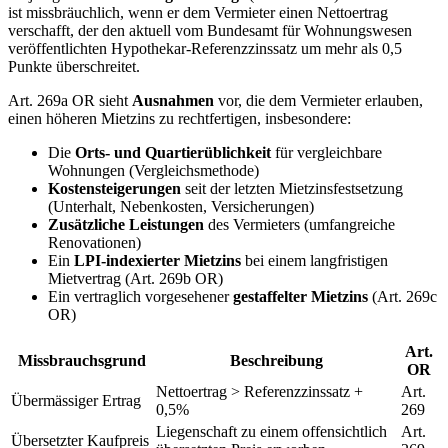
ist missbräuchlich, wenn er dem Vermieter einen Nettoertrag
verschafft, der den aktuell vom Bundesamt für Wohnungswesen
veröffentlichten Hypothekar-Referenzzinssatz um mehr als 0,5
Punkte überschreitet.
Art. 269a OR sieht
Ausnahmen
vor, die dem Vermieter erlauben,
einen höheren Mietzins zu rechtfertigen, insbesondere:
Die
Orts- und Quartierüblichkeit
für vergleichbare
Wohnungen (Vergleichsmethode)
Kostensteigerungen
seit der letzten Mietzinsfestsetzung
(Unterhalt, Nebenkosten, Versicherungen)
Zusätzliche Leistungen
des Vermieters (umfangreiche
Renovationen)
Ein
LPI-indexierter Mietzins
bei einem langfristigen
Mietvertrag (Art. 269b OR)
Ein vertraglich vorgesehener
gestaffelter Mietzins
(Art. 269c
OR)
Art.
Missbrauchsgrund
Beschreibung
OR
Nettoertrag > Referenzzinssatz +
Art.
Übermässiger Ertrag
0,5%
269
Liegenschaft zu einem offensichtlich
Art.
Übersetzter Kaufpreis