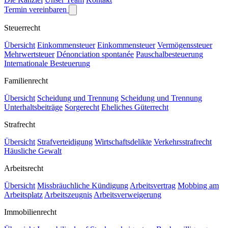
Termin vereinbaren
Steuerrecht
Übersicht
Einkommensteuer
Einkommensteuer
Vermögenssteuer
Mehrwertsteuer
Dénonciation spontanée
Pauschalbesteuerung
Internationale Besteuerung
Familienrecht
Übersicht
Scheidung und Trennung
Scheidung und Trennung
Unterhaltsbeiträge
Sorgerecht
Eheliches Güterrecht
Strafrecht
Übersicht
Strafverteidigung
Wirtschaftsdelikte
Verkehrsstrafrecht
Häusliche Gewalt
Arbeitsrecht
Übersicht
Missbräuchliche Kündigung
Arbeitsvertrag
Mobbing am
Arbeitsplatz
Arbeitszeugnis
Arbeitsverweigerung
Immobilienrecht