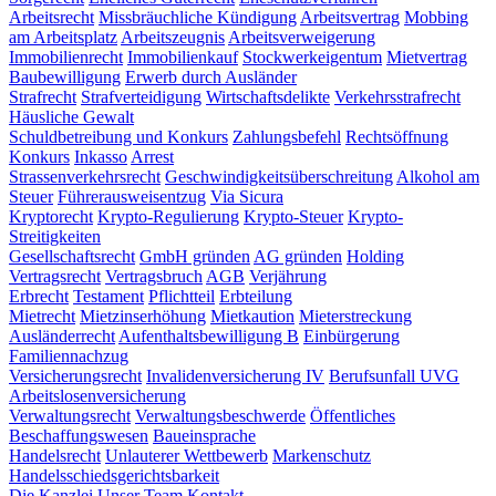
Arbeitsrecht
Missbräuchliche Kündigung
Arbeitsvertrag
Mobbing
am Arbeitsplatz
Arbeitszeugnis
Arbeitsverweigerung
Immobilienrecht
Immobilienkauf
Stockwerkeigentum
Mietvertrag
Baubewilligung
Erwerb durch Ausländer
Strafrecht
Strafverteidigung
Wirtschaftsdelikte
Verkehrsstrafrecht
Häusliche Gewalt
Schuldbetreibung und Konkurs
Zahlungsbefehl
Rechtsöffnung
Konkurs
Inkasso
Arrest
Strassenverkehrsrecht
Geschwindigkeitsüberschreitung
Alkohol am
Steuer
Führerausweisentzug
Via Sicura
Kryptorecht
Krypto-Regulierung
Krypto-Steuer
Krypto-
Streitigkeiten
Gesellschaftsrecht
GmbH gründen
AG gründen
Holding
Vertragsrecht
Vertragsbruch
AGB
Verjährung
Erbrecht
Testament
Pflichtteil
Erbteilung
Mietrecht
Mietzinserhöhung
Mietkaution
Mieterstreckung
Ausländerrecht
Aufenthaltsbewilligung B
Einbürgerung
Familiennachzug
Versicherungsrecht
Invalidenversicherung IV
Berufsunfall UVG
Arbeitslosenversicherung
Verwaltungsrecht
Verwaltungsbeschwerde
Öffentliches
Beschaffungswesen
Baueinsprache
Handelsrecht
Unlauterer Wettbewerb
Markenschutz
Handelsschiedsgerichtsbarkeit
Die Kanzlei
Unser Team
Kontakt