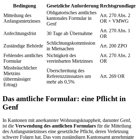
Bedingung
Gesetzliche Anforderung
Rechtsgrundlage
Obligatorisches amtliches
Mitteilung des
Art. 270 Abs. 2
kantonales Formular in
Anfangsmietzinses
OR + VMWG
Genf
Art. 270 Abs. 1
Anfechtungsfrist
30 Tage ab Übernahme
OR
Schlichtungskommission
Zuständige Behörde
Art. 200 ZPO
in Mietsachen
Fehlendes amtliches
Nichtigkeit des
Art. 270 Abs. 2
Formular
vereinbarten Mietzinses
OR
Missbräuchlicher
Überschreitung des
Mietzins
Referenzzinssatzes um
Art. 269 OR
(übermässiger
mehr als 0,5%
Ertrag)
Das amtliche Formular: eine Pflicht in
Genf
In Kantonen mit anerkannter Wohnungsknappheit, darunter Genf,
ist die
Verwendung des amtlichen Formulars
für die Mitteilung
des Anfangsmietzinses eine gesetzliche Pflicht, deren Verletzung
schwere Folgen hat. Das vom zuständigen Kantonsamt genehmigte