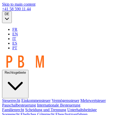
Skip to main content
+41 58 590 11 44
DE
FR
EN
IT
ES
PT
Rechtsgebiete
Steuerrecht
Einkommensteuer
Vermögenssteuer
Mehrwertsteuer
Pauschalbesteuerung
Internationale Besteuerung
Familienrecht
Scheidung und Trennung
Unterhaltsbeiträge
Sorgerecht
Eheliches Güterrecht
Eheschutzverfahren