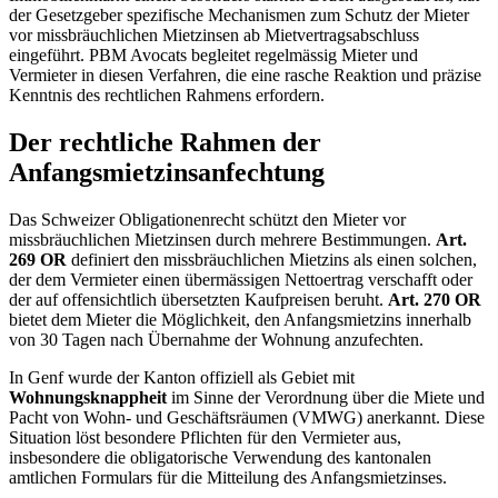
der Gesetzgeber spezifische Mechanismen zum Schutz der Mieter
vor missbräuchlichen Mietzinsen ab Mietvertragsabschluss
eingeführt. PBM Avocats begleitet regelmässig Mieter und
Vermieter in diesen Verfahren, die eine rasche Reaktion und präzise
Kenntnis des rechtlichen Rahmens erfordern.
Der rechtliche Rahmen der
Anfangsmietzinsanfechtung
Das Schweizer Obligationenrecht schützt den Mieter vor
missbräuchlichen Mietzinsen durch mehrere Bestimmungen.
Art.
269 OR
definiert den missbräuchlichen Mietzins als einen solchen,
der dem Vermieter einen übermässigen Nettoertrag verschafft oder
der auf offensichtlich übersetzten Kaufpreisen beruht.
Art. 270 OR
bietet dem Mieter die Möglichkeit, den Anfangsmietzins innerhalb
von 30 Tagen nach Übernahme der Wohnung anzufechten.
In Genf wurde der Kanton offiziell als Gebiet mit
Wohnungsknappheit
im Sinne der Verordnung über die Miete und
Pacht von Wohn- und Geschäftsräumen (VMWG) anerkannt. Diese
Situation löst besondere Pflichten für den Vermieter aus,
insbesondere die obligatorische Verwendung des kantonalen
amtlichen Formulars für die Mitteilung des Anfangsmietzinses.