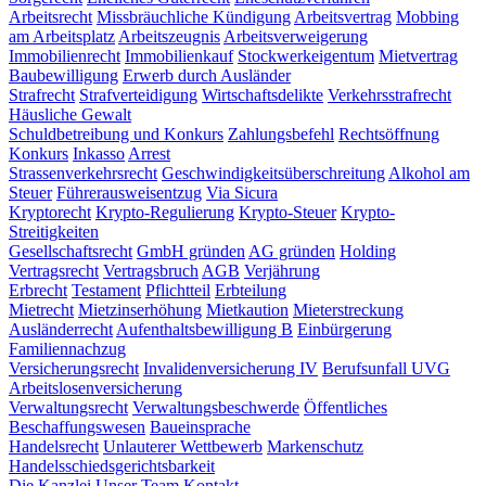
Arbeitsrecht
Missbräuchliche Kündigung
Arbeitsvertrag
Mobbing
am Arbeitsplatz
Arbeitszeugnis
Arbeitsverweigerung
Immobilienrecht
Immobilienkauf
Stockwerkeigentum
Mietvertrag
Baubewilligung
Erwerb durch Ausländer
Strafrecht
Strafverteidigung
Wirtschaftsdelikte
Verkehrsstrafrecht
Häusliche Gewalt
Schuldbetreibung und Konkurs
Zahlungsbefehl
Rechtsöffnung
Konkurs
Inkasso
Arrest
Strassenverkehrsrecht
Geschwindigkeitsüberschreitung
Alkohol am
Steuer
Führerausweisentzug
Via Sicura
Kryptorecht
Krypto-Regulierung
Krypto-Steuer
Krypto-
Streitigkeiten
Gesellschaftsrecht
GmbH gründen
AG gründen
Holding
Vertragsrecht
Vertragsbruch
AGB
Verjährung
Erbrecht
Testament
Pflichtteil
Erbteilung
Mietrecht
Mietzinserhöhung
Mietkaution
Mieterstreckung
Ausländerrecht
Aufenthaltsbewilligung B
Einbürgerung
Familiennachzug
Versicherungsrecht
Invalidenversicherung IV
Berufsunfall UVG
Arbeitslosenversicherung
Verwaltungsrecht
Verwaltungsbeschwerde
Öffentliches
Beschaffungswesen
Baueinsprache
Handelsrecht
Unlauterer Wettbewerb
Markenschutz
Handelsschiedsgerichtsbarkeit
Die Kanzlei
Unser Team
Kontakt