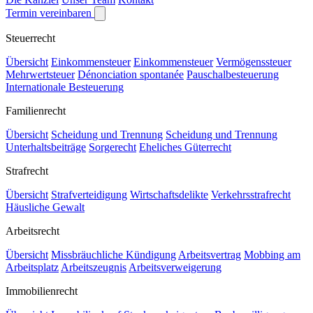
Termin vereinbaren
Steuerrecht
Übersicht
Einkommensteuer
Einkommensteuer
Vermögenssteuer
Mehrwertsteuer
Dénonciation spontanée
Pauschalbesteuerung
Internationale Besteuerung
Familienrecht
Übersicht
Scheidung und Trennung
Scheidung und Trennung
Unterhaltsbeiträge
Sorgerecht
Eheliches Güterrecht
Strafrecht
Übersicht
Strafverteidigung
Wirtschaftsdelikte
Verkehrsstrafrecht
Häusliche Gewalt
Arbeitsrecht
Übersicht
Missbräuchliche Kündigung
Arbeitsvertrag
Mobbing am
Arbeitsplatz
Arbeitszeugnis
Arbeitsverweigerung
Immobilienrecht