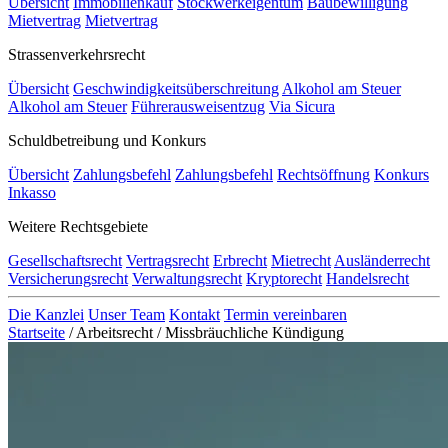
Übersicht
Immobilienkauf
Stockwerkeigentum
Baubewilligung
Mietvertrag
Mietvertrag
Strassenverkehrsrecht
Übersicht
Geschwindigkeitsüberschreitung
Alkohol am Steuer
Alkohol am Steuer
Führerausweisentzug
Via Sicura
Schuldbetreibung und Konkurs
Übersicht
Zahlungsbefehl
Zahlungsbefehl
Rechtsöffnung
Konkurs
Inkasso
Weitere Rechtsgebiete
Gesellschaftsrecht
Vertragsrecht
Erbrecht
Mietrecht
Ausländerrecht
Versicherungsrecht
Verwaltungsrecht
Kryptorecht
Handelsrecht
Die Kanzlei
Unser Team
Kontakt
Termin vereinbaren
Startseite
/
Arbeitsrecht
/
Missbräuchliche Kündigung