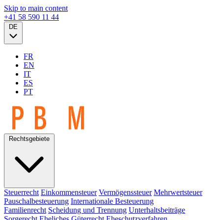
Skip to main content
+41 58 590 11 44
DE
FR
EN
IT
ES
PT
Rechtsgebiete
Steuerrecht
Einkommensteuer
Vermögenssteuer
Mehrwertsteuer
Pauschalbesteuerung
Internationale Besteuerung
Familienrecht
Scheidung und Trennung
Unterhaltsbeiträge
Sorgerecht
Eheliches Güterrecht
Eheschutzverfahren