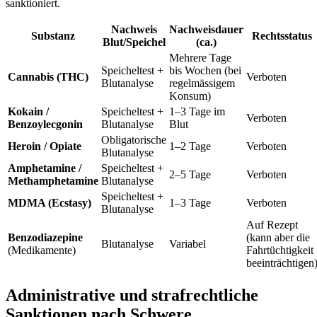
sanktioniert.
Nachweis
Nachweisdauer
Substanz
Rechtsstatus
Blut/Speichel
(ca.)
Mehrere Tage
Speicheltest +
bis Wochen (bei
Cannabis (THC)
Verboten
Blutanalyse
regelmässigem
Konsum)
Kokain /
Speicheltest +
1–3 Tage im
Verboten
Benzoylecgonin
Blutanalyse
Blut
Obligatorische
Heroin / Opiate
1–2 Tage
Verboten
Blutanalyse
Amphetamine /
Speicheltest +
2–5 Tage
Verboten
Methamphetamine
Blutanalyse
Speicheltest +
MDMA (Ecstasy)
1–3 Tage
Verboten
Blutanalyse
Auf Rezept
Benzodiazepine
(kann aber die
Blutanalyse
Variabel
(Medikamente)
Fahrtüchtigkeit
beeinträchtigen
Administrative und strafrechtliche
Sanktionen nach Schwere