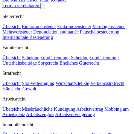
Termin vereinbaren
Steuerrecht
Übersicht
Einkommensteuer
Einkommensteuer
Vermögenssteuer
Mehrwertsteuer
Dénonciation spontanée
Pauschalbesteuerung
Internationale Besteuerung
Familienrecht
Übersicht
Scheidung und Trennung
Scheidung und Trennung
Unterhaltsbeiträge
Sorgerecht
Eheliches Güterrecht
Strafrecht
Übersicht
Strafverteidigung
Wirtschaftsdelikte
Verkehrsstrafrecht
Häusliche Gewalt
Arbeitsrecht
Übersicht
Missbräuchliche Kündigung
Arbeitsvertrag
Mobbing am
Arbeitsplatz
Arbeitszeugnis
Arbeitsverweigerung
Immobilienrecht