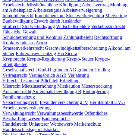
Arbeitsrecht
Missbräuchliche Kündigung
Arbeitsvertrag
Mobbing
am Arbeitsplatz
Arbeitszeugnis
Arbeitsverweigerung
Immobilienrecht
Immobilienkauf
Stockwerkeigentum
Mietvertrag
Baubewilligung
Erwerb durch Ausländer
Strafrecht
Strafverteidigung
Wirtschaftsdelikte
Verkehrsstrafrecht
Häusliche Gewalt
Schuldbetreibung und Konkurs
Zahlungsbefehl
Rechtsöffnung
Konkurs
Inkasso
Arrest
Strassenverkehrsrecht
Geschwindigkeitsüberschreitung
Alkohol am
Steuer
Führerausweisentzug
Via Sicura
Kryptorecht
Krypto-Regulierung
Krypto-Steuer
Krypto-
Streitigkeiten
Gesellschaftsrecht
GmbH gründen
AG gründen
Holding
Vertragsrecht
Vertragsbruch
AGB
Verjährung
Erbrecht
Testament
Pflichtteil
Erbteilung
Mietrecht
Mietzinserhöhung
Mietkaution
Mieterstreckung
Ausländerrecht
Aufenthaltsbewilligung B
Einbürgerung
Familiennachzug
Versicherungsrecht
Invalidenversicherung IV
Berufsunfall UVG
Arbeitslosenversicherung
Verwaltungsrecht
Verwaltungsbeschwerde
Öffentliches
Beschaffungswesen
Baueinsprache
Handelsrecht
Unlauterer Wettbewerb
Markenschutz
Handelsschiedsgerichtsbarkeit
Die Kanzlei
Unser Team
Kontakt