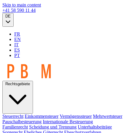
Skip to main content
+41 58 590 11 44
DE
FR
EN
IT
ES
PT
Rechtsgebiete
Steuerrecht
Einkommensteuer
Vermögenssteuer
Mehrwertsteuer
Pauschalbesteuerung
Internationale Besteuerung
Familienrecht
Scheidung und Trennung
Unterhaltsbeiträge
Sorgerecht
Eheliches Güterrecht
Eheschutzverfahren