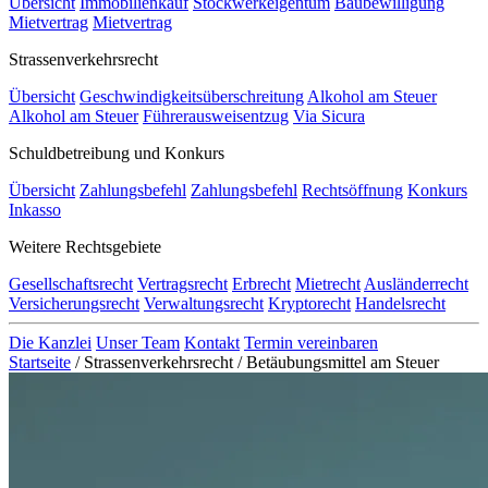
Übersicht
Immobilienkauf
Stockwerkeigentum
Baubewilligung
Mietvertrag
Mietvertrag
Strassenverkehrsrecht
Übersicht
Geschwindigkeitsüberschreitung
Alkohol am Steuer
Alkohol am Steuer
Führerausweisentzug
Via Sicura
Schuldbetreibung und Konkurs
Übersicht
Zahlungsbefehl
Zahlungsbefehl
Rechtsöffnung
Konkurs
Inkasso
Weitere Rechtsgebiete
Gesellschaftsrecht
Vertragsrecht
Erbrecht
Mietrecht
Ausländerrecht
Versicherungsrecht
Verwaltungsrecht
Kryptorecht
Handelsrecht
Die Kanzlei
Unser Team
Kontakt
Termin vereinbaren
Startseite
/
Strassenverkehrsrecht
/
Betäubungsmittel am Steuer