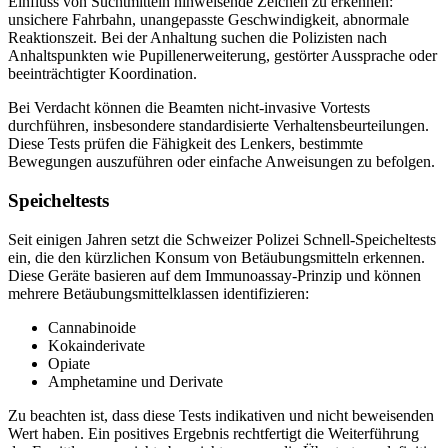
Einfluss von Suchtmitteln hinweisende Zeichen zu erkennen:
unsichere Fahrbahn, unangepasste Geschwindigkeit, abnormale
Reaktionszeit. Bei der Anhaltung suchen die Polizisten nach
Anhaltspunkten wie Pupillenerweiterung, gestörter Aussprache oder
beeinträchtigter Koordination.
Bei Verdacht können die Beamten nicht-invasive Vortests
durchführen, insbesondere standardisierte Verhaltensbeurteilungen.
Diese Tests prüfen die Fähigkeit des Lenkers, bestimmte
Bewegungen auszuführen oder einfache Anweisungen zu befolgen.
Speicheltests
Seit einigen Jahren setzt die Schweizer Polizei Schnell-Speicheltests
ein, die den kürzlichen Konsum von Betäubungsmitteln erkennen.
Diese Geräte basieren auf dem Immunoassay-Prinzip und können
mehrere Betäubungsmittelklassen identifizieren:
Cannabinoide
Kokainderivate
Opiate
Amphetamine und Derivate
Zu beachten ist, dass diese Tests indikativen und nicht beweisenden
Wert haben. Ein positives Ergebnis rechtfertigt die Weiterführung