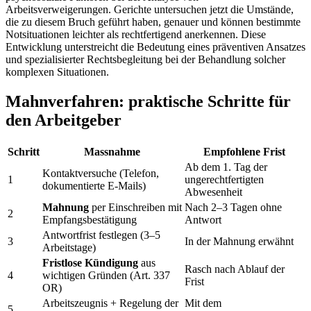
Arbeitsverweigerungen. Gerichte untersuchen jetzt die Umstände,
die zu diesem Bruch geführt haben, genauer und können bestimmte
Notsituationen leichter als rechtfertigend anerkennen. Diese
Entwicklung unterstreicht die Bedeutung eines präventiven Ansatzes
und spezialisierter Rechtsbegleitung bei der Behandlung solcher
komplexen Situationen.
Mahnverfahren: praktische Schritte für
den Arbeitgeber
Schritt
Massnahme
Empfohlene Frist
Ab dem 1. Tag der
Kontaktversuche (Telefon,
1
ungerechtfertigten
dokumentierte E-Mails)
Abwesenheit
Mahnung
per Einschreiben mit
Nach 2–3 Tagen ohne
2
Empfangsbestätigung
Antwort
Antwortfrist festlegen (3–5
3
In der Mahnung erwähnt
Arbeitstage)
Fristlose Kündigung
aus
Rasch nach Ablauf der
4
wichtigen Gründen (Art. 337
Frist
OR)
Arbeitszeugnis + Regelung der
Mit dem
5