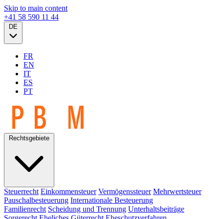
Skip to main content
+41 58 590 11 44
DE
FR
EN
IT
ES
PT
Rechtsgebiete
Steuerrecht
Einkommensteuer
Vermögenssteuer
Mehrwertsteuer
Pauschalbesteuerung
Internationale Besteuerung
Familienrecht
Scheidung und Trennung
Unterhaltsbeiträge
Sorgerecht
Eheliches Güterrecht
Eheschutzverfahren