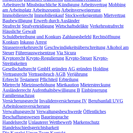
Arbeitsrecht
Missbräuchliche Kündigung
Arbeitsvertrag
Mobbing
am Arbeitsplatz
Arbeitszeugnis
Arbeitsverweigerung
Immobilienrecht
Immobilienkauf
Stockwerkeigentum
Mietvertrag
Baubewilligung
Erwerb durch Ausländer
Strafrecht
Strafverteidigung
Wirtschaftsdelikte
Verkehrsstrafrecht
Häusliche Gewalt
Schuldbetreibung und Konkurs
Zahlungsbefehl
Rechtsöffnung
Konkurs
Inkasso
Arrest
Strassenverkehrsrecht
Geschwindigkeitsüberschreitung
Alkohol am
Steuer
Führerausweisentzug
Via Sicura
Kryptorecht
Krypto-Regulierung
Krypto-Steuer
Krypto-
Streitigkeiten
Gesellschaftsrecht
GmbH gründen
AG gründen
Holding
Vertragsrecht
Vertragsbruch
AGB
Verjährung
Erbrecht
Testament
Pflichtteil
Erbteilung
Mietrecht
Mietzinserhöhung
Mietkaution
Mieterstreckung
Ausländerrecht
Aufenthaltsbewilligung B
Einbürgerung
Familiennachzug
Versicherungsrecht
Invalidenversicherung IV
Berufsunfall UVG
Arbeitslosenversicherung
Verwaltungsrecht
Verwaltungsbeschwerde
Öffentliches
Beschaffungswesen
Baueinsprache
Handelsrecht
Unlauterer Wettbewerb
Markenschutz
Handelsschiedsgerichtsbarkeit
Die Kanzlei
Unser Team
Kontakt