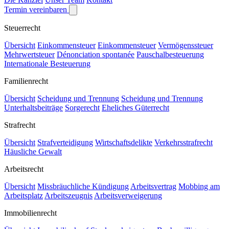
Termin vereinbaren
Steuerrecht
Übersicht
Einkommensteuer
Einkommensteuer
Vermögenssteuer
Mehrwertsteuer
Dénonciation spontanée
Pauschalbesteuerung
Internationale Besteuerung
Familienrecht
Übersicht
Scheidung und Trennung
Scheidung und Trennung
Unterhaltsbeiträge
Sorgerecht
Eheliches Güterrecht
Strafrecht
Übersicht
Strafverteidigung
Wirtschaftsdelikte
Verkehrsstrafrecht
Häusliche Gewalt
Arbeitsrecht
Übersicht
Missbräuchliche Kündigung
Arbeitsvertrag
Mobbing am
Arbeitsplatz
Arbeitszeugnis
Arbeitsverweigerung
Immobilienrecht