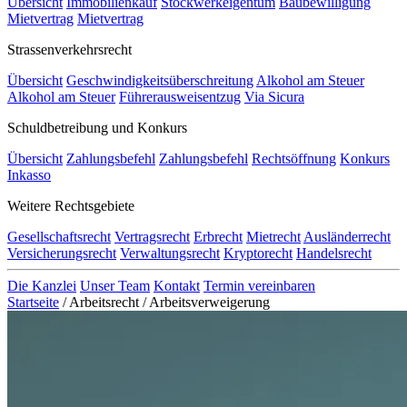
Übersicht
Immobilienkauf
Stockwerkeigentum
Baubewilligung
Mietvertrag
Mietvertrag
Strassenverkehrsrecht
Übersicht
Geschwindigkeitsüberschreitung
Alkohol am Steuer
Alkohol am Steuer
Führerausweisentzug
Via Sicura
Schuldbetreibung und Konkurs
Übersicht
Zahlungsbefehl
Zahlungsbefehl
Rechtsöffnung
Konkurs
Inkasso
Weitere Rechtsgebiete
Gesellschaftsrecht
Vertragsrecht
Erbrecht
Mietrecht
Ausländerrecht
Versicherungsrecht
Verwaltungsrecht
Kryptorecht
Handelsrecht
Die Kanzlei
Unser Team
Kontakt
Termin vereinbaren
Startseite
/
Arbeitsrecht
/
Arbeitsverweigerung