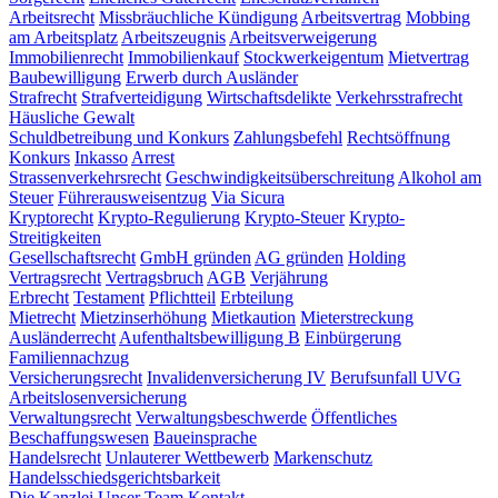
Arbeitsrecht
Missbräuchliche Kündigung
Arbeitsvertrag
Mobbing
am Arbeitsplatz
Arbeitszeugnis
Arbeitsverweigerung
Immobilienrecht
Immobilienkauf
Stockwerkeigentum
Mietvertrag
Baubewilligung
Erwerb durch Ausländer
Strafrecht
Strafverteidigung
Wirtschaftsdelikte
Verkehrsstrafrecht
Häusliche Gewalt
Schuldbetreibung und Konkurs
Zahlungsbefehl
Rechtsöffnung
Konkurs
Inkasso
Arrest
Strassenverkehrsrecht
Geschwindigkeitsüberschreitung
Alkohol am
Steuer
Führerausweisentzug
Via Sicura
Kryptorecht
Krypto-Regulierung
Krypto-Steuer
Krypto-
Streitigkeiten
Gesellschaftsrecht
GmbH gründen
AG gründen
Holding
Vertragsrecht
Vertragsbruch
AGB
Verjährung
Erbrecht
Testament
Pflichtteil
Erbteilung
Mietrecht
Mietzinserhöhung
Mietkaution
Mieterstreckung
Ausländerrecht
Aufenthaltsbewilligung B
Einbürgerung
Familiennachzug
Versicherungsrecht
Invalidenversicherung IV
Berufsunfall UVG
Arbeitslosenversicherung
Verwaltungsrecht
Verwaltungsbeschwerde
Öffentliches
Beschaffungswesen
Baueinsprache
Handelsrecht
Unlauterer Wettbewerb
Markenschutz
Handelsschiedsgerichtsbarkeit
Die Kanzlei
Unser Team
Kontakt