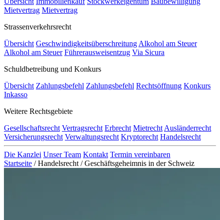
Übersicht
Immobilienkauf
Stockwerkeigentum
Baubewilligung
Mietvertrag
Mietvertrag
Strassenverkehrsrecht
Übersicht
Geschwindigkeitsüberschreitung
Alkohol am Steuer
Alkohol am Steuer
Führerausweisentzug
Via Sicura
Schuldbetreibung und Konkurs
Übersicht
Zahlungsbefehl
Zahlungsbefehl
Rechtsöffnung
Konkurs
Inkasso
Weitere Rechtsgebiete
Gesellschaftsrecht
Vertragsrecht
Erbrecht
Mietrecht
Ausländerrecht
Versicherungsrecht
Verwaltungsrecht
Kryptorecht
Handelsrecht
Die Kanzlei
Unser Team
Kontakt
Termin vereinbaren
Startseite
/
Handelsrecht
/
Geschäftsgeheimnis in der Schweiz