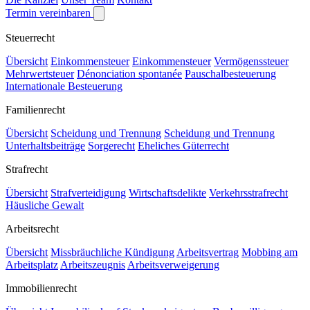
Termin vereinbaren
Steuerrecht
Übersicht
Einkommensteuer
Einkommensteuer
Vermögenssteuer
Mehrwertsteuer
Dénonciation spontanée
Pauschalbesteuerung
Internationale Besteuerung
Familienrecht
Übersicht
Scheidung und Trennung
Scheidung und Trennung
Unterhaltsbeiträge
Sorgerecht
Eheliches Güterrecht
Strafrecht
Übersicht
Strafverteidigung
Wirtschaftsdelikte
Verkehrsstrafrecht
Häusliche Gewalt
Arbeitsrecht
Übersicht
Missbräuchliche Kündigung
Arbeitsvertrag
Mobbing am
Arbeitsplatz
Arbeitszeugnis
Arbeitsverweigerung
Immobilienrecht