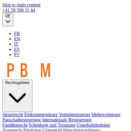
Skip to main content
+41 58 590 11 44
DE
FR
EN
IT
ES
PT
Rechtsgebiete
Steuerrecht
Einkommensteuer
Vermögenssteuer
Mehrwertsteuer
Pauschalbesteuerung
Internationale Besteuerung
Familienrecht
Scheidung und Trennung
Unterhaltsbeiträge
Sorgerecht
Eheliches Güterrecht
Eheschutzverfahren