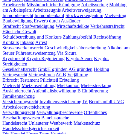
Arbeitsrecht
Missbräuchliche Kündigung
Arbeitsvertrag
Mobbing
am Arbeitsplatz
Arbeitszeugnis
Arbeitsverweigerung
Immobilienrecht
Immobilienkauf
Stockwerkeigentum
Mietvertrag
Baubewilligung
Erwerb durch Ausländer
Strafrecht
Strafverteidigung
Wirtschaftsdelikte
Verkehrsstrafrecht
Häusliche Gewalt
Schuldbetreibung und Konkurs
Zahlungsbefehl
Rechtsöffnung
Konkurs
Inkasso
Arrest
Strassenverkehrsrecht
Geschwindigkeitsüberschreitung
Alkohol am
Steuer
Führerausweisentzug
Via Sicura
Kryptorecht
Krypto-Regulierung
Krypto-Steuer
Krypto-
Streitigkeiten
Gesellschaftsrecht
GmbH gründen
AG gründen
Holding
Vertragsrecht
Vertragsbruch
AGB
Verjährung
Erbrecht
Testament
Pflichtteil
Erbteilung
Mietrecht
Mietzinserhöhung
Mietkaution
Mieterstreckung
Ausländerrecht
Aufenthaltsbewilligung B
Einbürgerung
Familiennachzug
Versicherungsrecht
Invalidenversicherung IV
Berufsunfall UVG
Arbeitslosenversicherung
Verwaltungsrecht
Verwaltungsbeschwerde
Öffentliches
Beschaffungswesen
Baueinsprache
Handelsrecht
Unlauterer Wettbewerb
Markenschutz
Handelsschiedsgerichtsbarkeit
Die Kanzlei
Unser Team
Kontakt