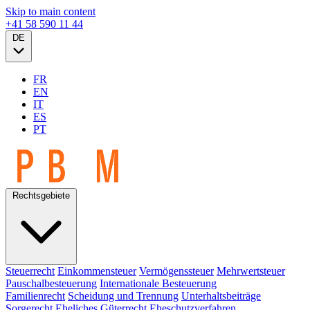
Skip to main content
+41 58 590 11 44
DE
FR
EN
IT
ES
PT
Rechtsgebiete
Steuerrecht
Einkommensteuer
Vermögenssteuer
Mehrwertsteuer
Pauschalbesteuerung
Internationale Besteuerung
Familienrecht
Scheidung und Trennung
Unterhaltsbeiträge
Sorgerecht
Eheliches Güterrecht
Eheschutzverfahren