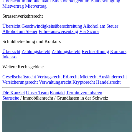
Übersicht
Immobilienkauf
Stockwerkeigentum
Baubewilligung
Mietvertrag
Mietvertrag
Strassenverkehrsrecht
Übersicht
Geschwindigkeitsüberschreitung
Alkohol am Steuer
Alkohol am Steuer
Führerausweisentzug
Via Sicura
Schuldbetreibung und Konkurs
Übersicht
Zahlungsbefehl
Zahlungsbefehl
Rechtsöffnung
Konkurs
Inkasso
Weitere Rechtsgebiete
Gesellschaftsrecht
Vertragsrecht
Erbrecht
Mietrecht
Ausländerrecht
Versicherungsrecht
Verwaltungsrecht
Kryptorecht
Handelsrecht
Die Kanzlei
Unser Team
Kontakt
Termin vereinbaren
Startseite
/
Immobilienrecht
/
Grundlasten in der Schweiz