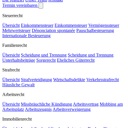
Termin vereinbaren
Steuerrecht
Übersicht
Einkommensteuer
Einkommensteuer
Vermögenssteuer
Mehrwertsteuer
Dénonciation spontanée
Pauschalbesteuerung
Internationale Besteuerung
Familienrecht
Übersicht
Scheidung und Trennung
Scheidung und Trennung
Unterhaltsbeiträge
Sorgerecht
Eheliches Güterrecht
Strafrecht
Übersicht
Strafverteidigung
Wirtschaftsdelikte
Verkehrsstrafrecht
Häusliche Gewalt
Arbeitsrecht
Übersicht
Missbräuchliche Kündigung
Arbeitsvertrag
Mobbing am
Arbeitsplatz
Arbeitszeugnis
Arbeitsverweigerung
Immobilienrecht