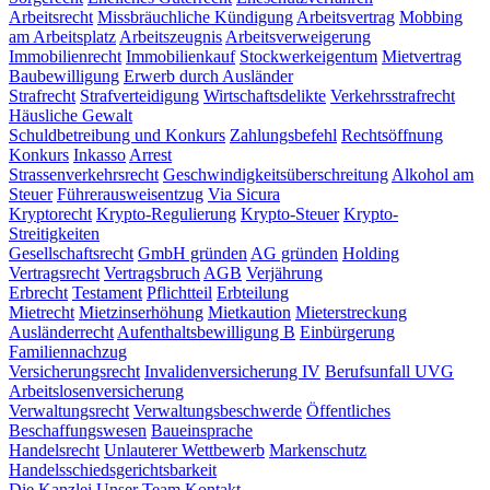
Arbeitsrecht
Missbräuchliche Kündigung
Arbeitsvertrag
Mobbing
am Arbeitsplatz
Arbeitszeugnis
Arbeitsverweigerung
Immobilienrecht
Immobilienkauf
Stockwerkeigentum
Mietvertrag
Baubewilligung
Erwerb durch Ausländer
Strafrecht
Strafverteidigung
Wirtschaftsdelikte
Verkehrsstrafrecht
Häusliche Gewalt
Schuldbetreibung und Konkurs
Zahlungsbefehl
Rechtsöffnung
Konkurs
Inkasso
Arrest
Strassenverkehrsrecht
Geschwindigkeitsüberschreitung
Alkohol am
Steuer
Führerausweisentzug
Via Sicura
Kryptorecht
Krypto-Regulierung
Krypto-Steuer
Krypto-
Streitigkeiten
Gesellschaftsrecht
GmbH gründen
AG gründen
Holding
Vertragsrecht
Vertragsbruch
AGB
Verjährung
Erbrecht
Testament
Pflichtteil
Erbteilung
Mietrecht
Mietzinserhöhung
Mietkaution
Mieterstreckung
Ausländerrecht
Aufenthaltsbewilligung B
Einbürgerung
Familiennachzug
Versicherungsrecht
Invalidenversicherung IV
Berufsunfall UVG
Arbeitslosenversicherung
Verwaltungsrecht
Verwaltungsbeschwerde
Öffentliches
Beschaffungswesen
Baueinsprache
Handelsrecht
Unlauterer Wettbewerb
Markenschutz
Handelsschiedsgerichtsbarkeit
Die Kanzlei
Unser Team
Kontakt