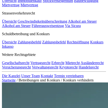
Übersicht
Immobilienkauf
Stockwerkeigentum
Baubewilligung
Mietvertrag
Mietvertrag
Strassenverkehrsrecht
Übersicht
Geschwindigkeitsüberschreitung
Alkohol am Steuer
Alkohol am Steuer
Führerausweisentzug
Via Sicura
Schuldbetreibung und Konkurs
Übersicht
Zahlungsbefehl
Zahlungsbefehl
Rechtsöffnung
Konkurs
Inkasso
Weitere Rechtsgebiete
Gesellschaftsrecht
Vertragsrecht
Erbrecht
Mietrecht
Ausländerrecht
Versicherungsrecht
Verwaltungsrecht
Kryptorecht
Handelsrecht
Die Kanzlei
Unser Team
Kontakt
Termin vereinbaren
Startseite
/
Betreibungen und Konkurs
/
Konkurs verhindern