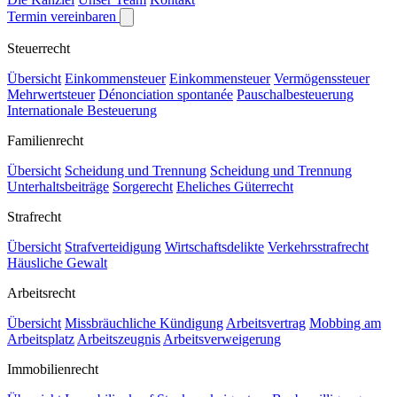
Termin vereinbaren
Steuerrecht
Übersicht
Einkommensteuer
Einkommensteuer
Vermögenssteuer
Mehrwertsteuer
Dénonciation spontanée
Pauschalbesteuerung
Internationale Besteuerung
Familienrecht
Übersicht
Scheidung und Trennung
Scheidung und Trennung
Unterhaltsbeiträge
Sorgerecht
Eheliches Güterrecht
Strafrecht
Übersicht
Strafverteidigung
Wirtschaftsdelikte
Verkehrsstrafrecht
Häusliche Gewalt
Arbeitsrecht
Übersicht
Missbräuchliche Kündigung
Arbeitsvertrag
Mobbing am
Arbeitsplatz
Arbeitszeugnis
Arbeitsverweigerung
Immobilienrecht