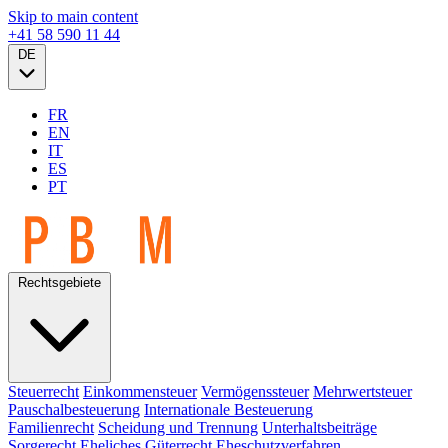
Skip to main content
+41 58 590 11 44
DE
FR
EN
IT
ES
PT
Rechtsgebiete
Steuerrecht
Einkommensteuer
Vermögenssteuer
Mehrwertsteuer
Pauschalbesteuerung
Internationale Besteuerung
Familienrecht
Scheidung und Trennung
Unterhaltsbeiträge
Sorgerecht
Eheliches Güterrecht
Eheschutzverfahren