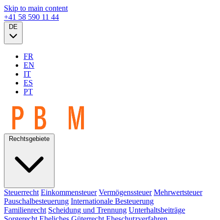
Skip to main content
+41 58 590 11 44
DE
FR
EN
IT
ES
PT
Rechtsgebiete
Steuerrecht
Einkommensteuer
Vermögenssteuer
Mehrwertsteuer
Pauschalbesteuerung
Internationale Besteuerung
Familienrecht
Scheidung und Trennung
Unterhaltsbeiträge
Sorgerecht
Eheliches Güterrecht
Eheschutzverfahren