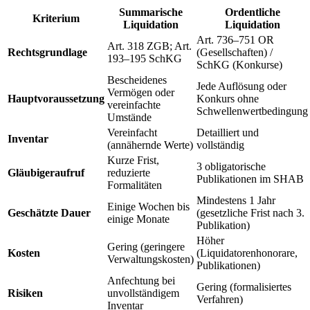
Summarische
Ordentliche
Kriterium
Liquidation
Liquidation
Art. 736–751 OR
Art. 318 ZGB; Art.
Rechtsgrundlage
(Gesellschaften) /
193–195 SchKG
SchKG (Konkurse)
Bescheidenes
Jede Auflösung oder
Vermögen oder
Hauptvoraussetzung
Konkurs ohne
vereinfachte
Schwellenwertbedingung
Umstände
Vereinfacht
Detailliert und
Inventar
(annähernde Werte)
vollständig
Kurze Frist,
3 obligatorische
Gläubigeraufruf
reduzierte
Publikationen im SHAB
Formalitäten
Mindestens 1 Jahr
Einige Wochen bis
Geschätzte Dauer
(gesetzliche Frist nach 3.
einige Monate
Publikation)
Höher
Gering (geringere
Kosten
(Liquidatorenhonorare,
Verwaltungskosten)
Publikationen)
Anfechtung bei
Gering (formalisiertes
Risiken
unvollständigem
Verfahren)
Inventar