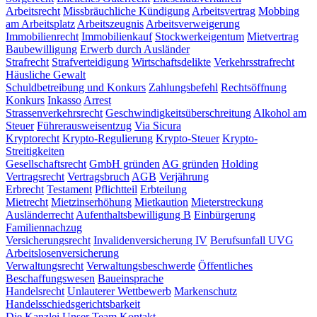
Arbeitsrecht
Missbräuchliche Kündigung
Arbeitsvertrag
Mobbing
am Arbeitsplatz
Arbeitszeugnis
Arbeitsverweigerung
Immobilienrecht
Immobilienkauf
Stockwerkeigentum
Mietvertrag
Baubewilligung
Erwerb durch Ausländer
Strafrecht
Strafverteidigung
Wirtschaftsdelikte
Verkehrsstrafrecht
Häusliche Gewalt
Schuldbetreibung und Konkurs
Zahlungsbefehl
Rechtsöffnung
Konkurs
Inkasso
Arrest
Strassenverkehrsrecht
Geschwindigkeitsüberschreitung
Alkohol am
Steuer
Führerausweisentzug
Via Sicura
Kryptorecht
Krypto-Regulierung
Krypto-Steuer
Krypto-
Streitigkeiten
Gesellschaftsrecht
GmbH gründen
AG gründen
Holding
Vertragsrecht
Vertragsbruch
AGB
Verjährung
Erbrecht
Testament
Pflichtteil
Erbteilung
Mietrecht
Mietzinserhöhung
Mietkaution
Mieterstreckung
Ausländerrecht
Aufenthaltsbewilligung B
Einbürgerung
Familiennachzug
Versicherungsrecht
Invalidenversicherung IV
Berufsunfall UVG
Arbeitslosenversicherung
Verwaltungsrecht
Verwaltungsbeschwerde
Öffentliches
Beschaffungswesen
Baueinsprache
Handelsrecht
Unlauterer Wettbewerb
Markenschutz
Handelsschiedsgerichtsbarkeit
Die Kanzlei
Unser Team
Kontakt