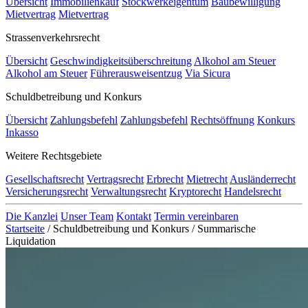
Übersicht
Immobilienkauf
Stockwerkeigentum
Baubewilligung
Mietvertrag
Mietvertrag
Strassenverkehrsrecht
Übersicht
Geschwindigkeitsüberschreitung
Alkohol am Steuer
Alkohol am Steuer
Führerausweisentzug
Via Sicura
Schuldbetreibung und Konkurs
Übersicht
Zahlungsbefehl
Zahlungsbefehl
Rechtsöffnung
Konkurs
Inkasso
Weitere Rechtsgebiete
Gesellschaftsrecht
Vertragsrecht
Erbrecht
Mietrecht
Ausländerrecht
Versicherungsrecht
Verwaltungsrecht
Kryptorecht
Handelsrecht
Die Kanzlei
Unser Team
Kontakt
Termin vereinbaren
Startseite
/
Schuldbetreibung und Konkurs
/
Summarische
Liquidation