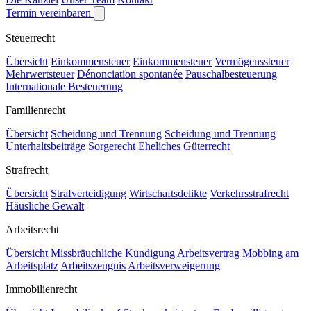
Termin vereinbaren
Steuerrecht
Übersicht
Einkommensteuer
Einkommensteuer
Vermögenssteuer
Mehrwertsteuer
Dénonciation spontanée
Pauschalbesteuerung
Internationale Besteuerung
Familienrecht
Übersicht
Scheidung und Trennung
Scheidung und Trennung
Unterhaltsbeiträge
Sorgerecht
Eheliches Güterrecht
Strafrecht
Übersicht
Strafverteidigung
Wirtschaftsdelikte
Verkehrsstrafrecht
Häusliche Gewalt
Arbeitsrecht
Übersicht
Missbräuchliche Kündigung
Arbeitsvertrag
Mobbing am
Arbeitsplatz
Arbeitszeugnis
Arbeitsverweigerung
Immobilienrecht