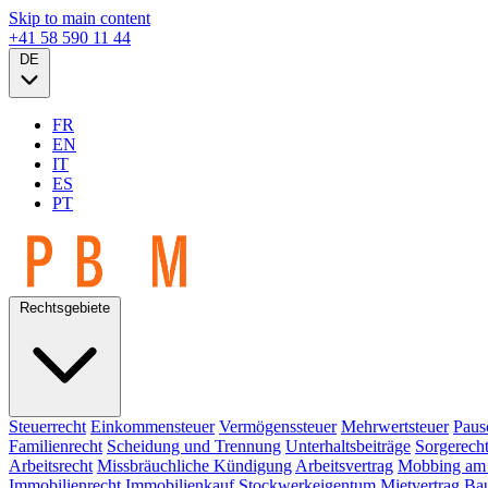
Skip to main content
+41 58 590 11 44
DE
FR
EN
IT
ES
PT
Rechtsgebiete
Steuerrecht
Einkommensteuer
Vermögenssteuer
Mehrwertsteuer
Paus
Familienrecht
Scheidung und Trennung
Unterhaltsbeiträge
Sorgerech
Arbeitsrecht
Missbräuchliche Kündigung
Arbeitsvertrag
Mobbing am 
Immobilienrecht
Immobilienkauf
Stockwerkeigentum
Mietvertrag
Bau