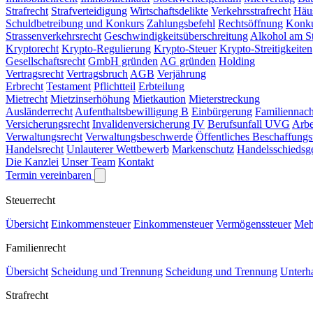
Strafrecht
Strafverteidigung
Wirtschaftsdelikte
Verkehrsstrafrecht
Häu
Schuldbetreibung und Konkurs
Zahlungsbefehl
Rechtsöffnung
Konk
Strassenverkehrsrecht
Geschwindigkeitsüberschreitung
Alkohol am S
Kryptorecht
Krypto-Regulierung
Krypto-Steuer
Krypto-Streitigkeiten
Gesellschaftsrecht
GmbH gründen
AG gründen
Holding
Vertragsrecht
Vertragsbruch
AGB
Verjährung
Erbrecht
Testament
Pflichtteil
Erbteilung
Mietrecht
Mietzinserhöhung
Mietkaution
Mieterstreckung
Ausländerrecht
Aufenthaltsbewilligung B
Einbürgerung
Familiennac
Versicherungsrecht
Invalidenversicherung IV
Berufsunfall UVG
Arbe
Verwaltungsrecht
Verwaltungsbeschwerde
Öffentliches Beschaffung
Handelsrecht
Unlauterer Wettbewerb
Markenschutz
Handelsschiedsge
Die Kanzlei
Unser Team
Kontakt
Termin vereinbaren
Steuerrecht
Übersicht
Einkommensteuer
Einkommensteuer
Vermögenssteuer
Meh
Familienrecht
Übersicht
Scheidung und Trennung
Scheidung und Trennung
Unterha
Strafrecht