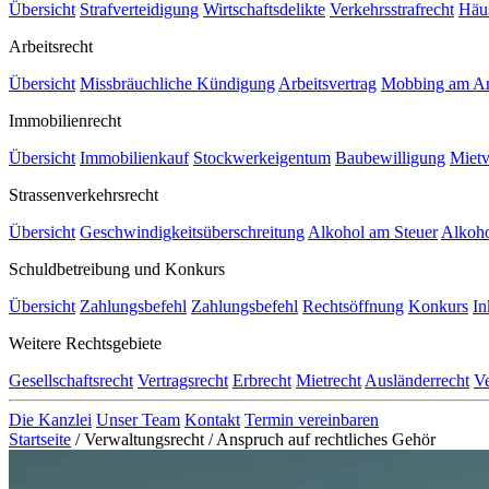
Übersicht
Strafverteidigung
Wirtschaftsdelikte
Verkehrsstrafrecht
Häu
Arbeitsrecht
Übersicht
Missbräuchliche Kündigung
Arbeitsvertrag
Mobbing am Arb
Immobilienrecht
Übersicht
Immobilienkauf
Stockwerkeigentum
Baubewilligung
Mietv
Strassenverkehrsrecht
Übersicht
Geschwindigkeitsüberschreitung
Alkohol am Steuer
Alkoho
Schuldbetreibung und Konkurs
Übersicht
Zahlungsbefehl
Zahlungsbefehl
Rechtsöffnung
Konkurs
In
Weitere Rechtsgebiete
Gesellschaftsrecht
Vertragsrecht
Erbrecht
Mietrecht
Ausländerrecht
Ve
Die Kanzlei
Unser Team
Kontakt
Termin vereinbaren
Startseite
/
Verwaltungsrecht
/
Anspruch auf rechtliches Gehör