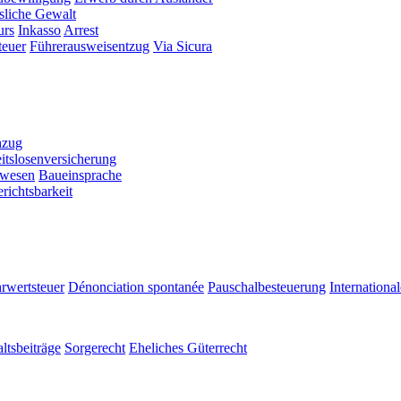
sliche Gewalt
urs
Inkasso
Arrest
teuer
Führerausweisentzug
Via Sicura
hzug
itslosenversicherung
swesen
Baueinsprache
richtsbarkeit
rwertsteuer
Dénonciation spontanée
Pauschalbesteuerung
Internationa
ltsbeiträge
Sorgerecht
Eheliches Güterrecht