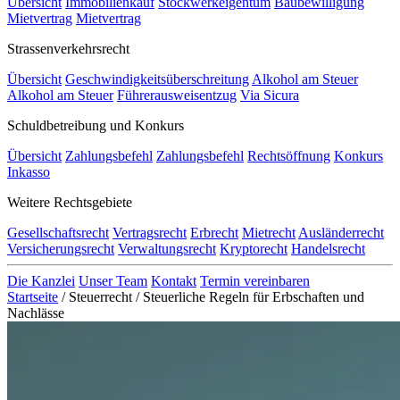
Übersicht
Immobilienkauf
Stockwerkeigentum
Baubewilligung
Mietvertrag
Mietvertrag
Strassenverkehrsrecht
Übersicht
Geschwindigkeitsüberschreitung
Alkohol am Steuer
Alkohol am Steuer
Führerausweisentzug
Via Sicura
Schuldbetreibung und Konkurs
Übersicht
Zahlungsbefehl
Zahlungsbefehl
Rechtsöffnung
Konkurs
Inkasso
Weitere Rechtsgebiete
Gesellschaftsrecht
Vertragsrecht
Erbrecht
Mietrecht
Ausländerrecht
Versicherungsrecht
Verwaltungsrecht
Kryptorecht
Handelsrecht
Die Kanzlei
Unser Team
Kontakt
Termin vereinbaren
Startseite
/
Steuerrecht
/
Steuerliche Regeln für Erbschaften und
Nachlässe