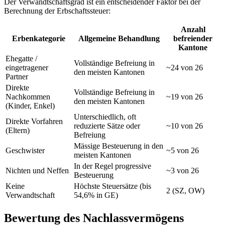
Der Verwandtschaftsgrad ist ein entscheidender Faktor bei der
Berechnung der Erbschaftssteuer:
Anzahl
Erbenkategorie
Allgemeine Behandlung
befreiender
Kantone
Ehegatte /
Vollständige Befreiung in
eingetragener
~24 von 26
den meisten Kantonen
Partner
Direkte
Vollständige Befreiung in
Nachkommen
~19 von 26
den meisten Kantonen
(Kinder, Enkel)
Unterschiedlich, oft
Direkte Vorfahren
reduzierte Sätze oder
~10 von 26
(Eltern)
Befreiung
Mässige Besteuerung in den
Geschwister
~5 von 26
meisten Kantonen
In der Regel progressive
Nichten und Neffen
~3 von 26
Besteuerung
Keine
Höchste Steuersätze (bis
2 (SZ, OW)
Verwandtschaft
54,6% in GE)
Bewertung des Nachlassvermögens