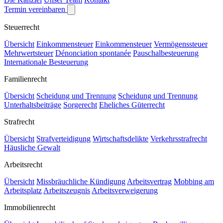
Termin vereinbaren
Steuerrecht
Übersicht
Einkommensteuer
Einkommensteuer
Vermögenssteuer
Mehrwertsteuer
Dénonciation spontanée
Pauschalbesteuerung
Internationale Besteuerung
Familienrecht
Übersicht
Scheidung und Trennung
Scheidung und Trennung
Unterhaltsbeiträge
Sorgerecht
Eheliches Güterrecht
Strafrecht
Übersicht
Strafverteidigung
Wirtschaftsdelikte
Verkehrsstrafrecht
Häusliche Gewalt
Arbeitsrecht
Übersicht
Missbräuchliche Kündigung
Arbeitsvertrag
Mobbing am
Arbeitsplatz
Arbeitszeugnis
Arbeitsverweigerung
Immobilienrecht