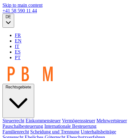
Skip to main content
+41 58 590 11 44
DE
FR
EN
IT
ES
PT
Rechtsgebiete
Steuerrecht
Einkommensteuer
Vermögenssteuer
Mehrwertsteuer
Pauschalbesteuerung
Internationale Besteuerung
Familienrecht
Scheidung und Trennung
Unterhaltsbeiträge
Sorgerecht
Eheliches Güterrecht
Eheschutzverfahren