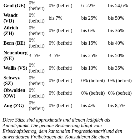
0%
Genf (GE)
0% (befreit)
6–22%
bis 54,6%
(befreit)
Waadt
0%
bis 7%
bis 25%
bis 50%
(VD)
(befreit)
Zürich
0%
0% (befreit)
bis 6%
bis 36%
(ZH)
(befreit)
0%
Bern (BE)
0% (befreit)
bis 15%
bis 40%
(befreit)
Neuenburg
3–5%
3–5%
bis 25%
bis 50%
(NE)
0%
Wallis (VS)
0% (befreit)
bis 10%
bis 35%
(befreit)
Schwyz
0%
0% (befreit)
0% (befreit)
0% (befreit)
(SZ)
(befreit)
Obwalden
0%
0% (befreit)
0% (befreit)
0% (befreit)
(OW)
(befreit)
0%
Zug (ZG)
0% (befreit)
bis 4%
bis 8,5%
(befreit)
Diese Sätze sind approximativ und dienen lediglich als
Anhaltspunkt. Die genaue Besteuerung hängt vom
Erbschaftsbetrag, dem kantonalen Progressionstarif und den
anwendbaren Freibeträgen ab. Konsultieren Sie einen