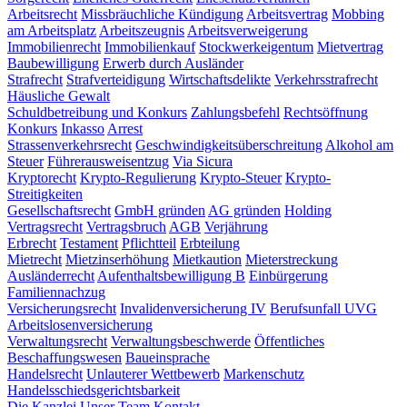
Arbeitsrecht
Missbräuchliche Kündigung
Arbeitsvertrag
Mobbing
am Arbeitsplatz
Arbeitszeugnis
Arbeitsverweigerung
Immobilienrecht
Immobilienkauf
Stockwerkeigentum
Mietvertrag
Baubewilligung
Erwerb durch Ausländer
Strafrecht
Strafverteidigung
Wirtschaftsdelikte
Verkehrsstrafrecht
Häusliche Gewalt
Schuldbetreibung und Konkurs
Zahlungsbefehl
Rechtsöffnung
Konkurs
Inkasso
Arrest
Strassenverkehrsrecht
Geschwindigkeitsüberschreitung
Alkohol am
Steuer
Führerausweisentzug
Via Sicura
Kryptorecht
Krypto-Regulierung
Krypto-Steuer
Krypto-
Streitigkeiten
Gesellschaftsrecht
GmbH gründen
AG gründen
Holding
Vertragsrecht
Vertragsbruch
AGB
Verjährung
Erbrecht
Testament
Pflichtteil
Erbteilung
Mietrecht
Mietzinserhöhung
Mietkaution
Mieterstreckung
Ausländerrecht
Aufenthaltsbewilligung B
Einbürgerung
Familiennachzug
Versicherungsrecht
Invalidenversicherung IV
Berufsunfall UVG
Arbeitslosenversicherung
Verwaltungsrecht
Verwaltungsbeschwerde
Öffentliches
Beschaffungswesen
Baueinsprache
Handelsrecht
Unlauterer Wettbewerb
Markenschutz
Handelsschiedsgerichtsbarkeit
Die Kanzlei
Unser Team
Kontakt