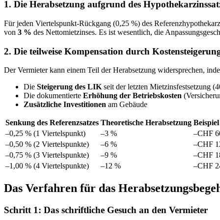
1. Die Herabsetzung aufgrund des Hypothekarzinssat
Für jeden Viertelspunkt-Rückgang (0,25 %) des Referenzhypothekarz
von
3 %
des Nettomietzinses. Es ist wesentlich, die Anpassungsgesc
2. Die teilweise Kompensation durch Kostensteigerun
Der Vermieter kann einem Teil der Herabsetzung widersprechen, inde
Die
Steigerung des LIK
seit der letzten Mietzinsfestsetzung (
Die dokumentierte
Erhöhung der Betriebskosten
(Versicheru
Zusätzliche Investitionen
am Gebäude
Senkung des Referenzsatzes
Theoretische Herabsetzung
Beispie
–0,25 % (1 Viertelspunkt)
–3 %
–CHF 6
–0,50 % (2 Viertelspunkte)
–6 %
–CHF 1
–0,75 % (3 Viertelspunkte)
–9 %
–CHF 1
–1,00 % (4 Viertelspunkte)
–12 %
–CHF 2
Das Verfahren für das Herabsetzungsbege
Schritt 1: Das schriftliche Gesuch an den Vermieter