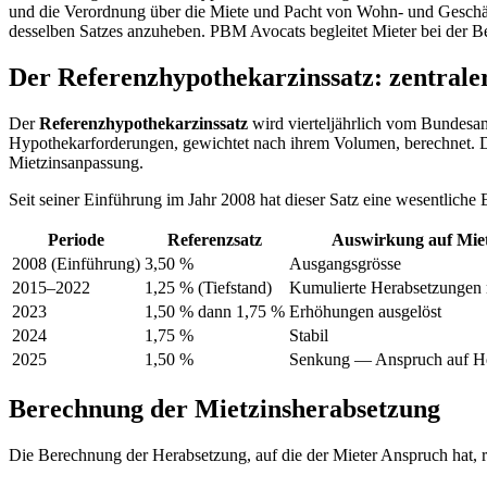
und die Verordnung über die Miete und Pacht von Wohn- und Geschä
desselben Satzes anzuheben. PBM Avocats begleitet Mieter bei der 
Der Referenzhypothekarzinssatz: zentral
Der
Referenzhypothekarzinssatz
wird vierteljährlich vom Bundesam
Hypothekarforderungen, gewichtet nach ihrem Volumen, berechnet. Di
Mietzinsanpassung.
Seit seiner Einführung im Jahr 2008 hat dieser Satz eine wesentlich
Periode
Referenzsatz
Auswirkung auf Miet
2008 (Einführung)
3,50 %
Ausgangsgrösse
2015–2022
1,25 % (Tiefstand)
Kumulierte Herabsetzungen
2023
1,50 % dann 1,75 %
Erhöhungen ausgelöst
2024
1,75 %
Stabil
2025
1,50 %
Senkung — Anspruch auf H
Berechnung der Mietzinsherabsetzung
Die Berechnung der Herabsetzung, auf die der Mieter Anspruch hat, ri