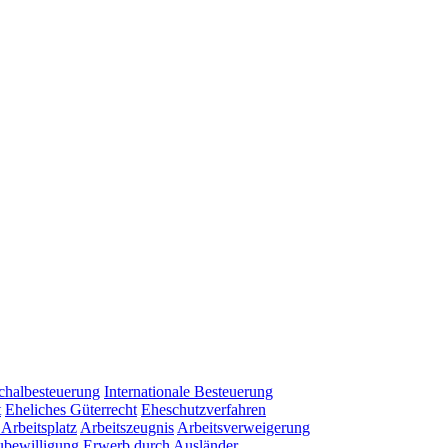
chalbesteuerung
Internationale Besteuerung
t
Eheliches Güterrecht
Eheschutzverfahren
Arbeitsplatz
Arbeitszeugnis
Arbeitsverweigerung
bewilligung
Erwerb durch Ausländer