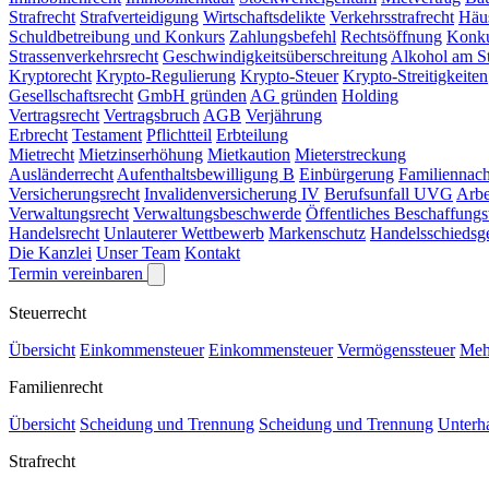
Strafrecht
Strafverteidigung
Wirtschaftsdelikte
Verkehrsstrafrecht
Häu
Schuldbetreibung und Konkurs
Zahlungsbefehl
Rechtsöffnung
Konk
Strassenverkehrsrecht
Geschwindigkeitsüberschreitung
Alkohol am S
Kryptorecht
Krypto-Regulierung
Krypto-Steuer
Krypto-Streitigkeiten
Gesellschaftsrecht
GmbH gründen
AG gründen
Holding
Vertragsrecht
Vertragsbruch
AGB
Verjährung
Erbrecht
Testament
Pflichtteil
Erbteilung
Mietrecht
Mietzinserhöhung
Mietkaution
Mieterstreckung
Ausländerrecht
Aufenthaltsbewilligung B
Einbürgerung
Familiennac
Versicherungsrecht
Invalidenversicherung IV
Berufsunfall UVG
Arbe
Verwaltungsrecht
Verwaltungsbeschwerde
Öffentliches Beschaffung
Handelsrecht
Unlauterer Wettbewerb
Markenschutz
Handelsschiedsge
Die Kanzlei
Unser Team
Kontakt
Termin vereinbaren
Steuerrecht
Übersicht
Einkommensteuer
Einkommensteuer
Vermögenssteuer
Meh
Familienrecht
Übersicht
Scheidung und Trennung
Scheidung und Trennung
Unterha
Strafrecht