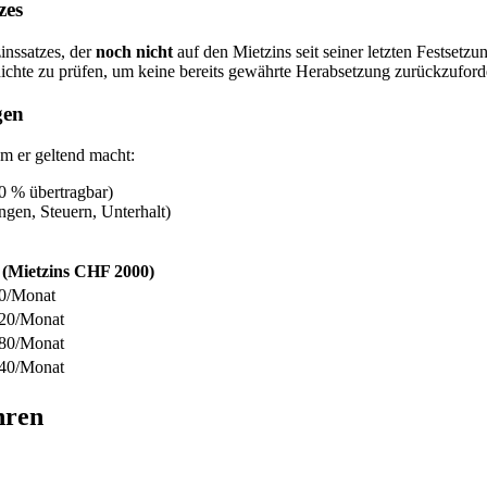
zes
inssatzes, der
noch nicht
auf den Mietzins seit seiner letzten Festsetz
hichte zu prüfen, um keine bereits gewährte Herabsetzung zurückzuford
gen
m er geltend macht:
40 % übertragbar)
ngen, Steuern, Unterhalt)
l (Mietzins CHF 2000)
0/Monat
20/Monat
80/Monat
40/Monat
hren