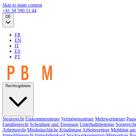
Skip to main content
+41 58 590 11 44
DE
FR
EN
IT
ES
PT
Rechtsgebiete
Steuerrecht
Einkommensteuer
Vermögenssteuer
Mehrwertsteuer
Paus
Familienrecht
Scheidung und Trennung
Unterhaltsbeiträge
Sorgerech
Arbeitsrecht
Missbräuchliche Kündigung
Arbeitsvertrag
Mobbing am 
Immobilienrecht
Immobilienkauf
Stockwerkeigentum
Mietvertrag
Bau