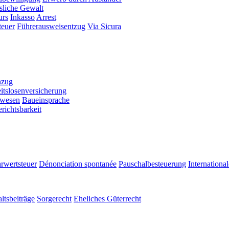
sliche Gewalt
urs
Inkasso
Arrest
teuer
Führerausweisentzug
Via Sicura
hzug
itslosenversicherung
swesen
Baueinsprache
richtsbarkeit
rwertsteuer
Dénonciation spontanée
Pauschalbesteuerung
Internationa
ltsbeiträge
Sorgerecht
Eheliches Güterrecht