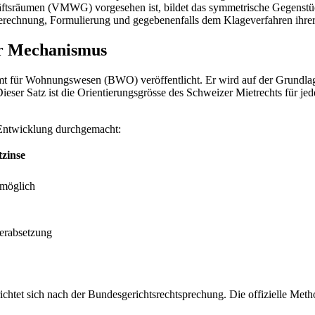
ftsräumen (VMWG) vorgesehen ist, bildet das symmetrische Gegenstüc
Berechnung, Formulierung und gegebenenfalls dem Klageverfahren ihre
er Mechanismus
t für Wohnungswesen (BWO) veröffentlicht. Er wird auf der Grundlage
eser Satz ist die Orientierungsgrösse des Schweizer Mietrechts für j
e Entwicklung durchgemacht:
zinse
 möglich
erabsetzung
chtet sich nach der Bundesgerichtsrechtsprechung. Die offizielle Meth