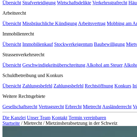
Übersicht
Strafverteidigung
Wirtschaftsdelikte
Verkehrsstrafrecht
Häu
Arbeitsrecht
Übersicht
Missbräuchliche Kündigung
Arbeitsvertrag
Mobbing am Arb
Immobilienrecht
Übersicht
Immobilienkauf
Stockwerkeigentum
Baubewilligung
Mietv
Strassenverkehrsrecht
Übersicht
Geschwindigkeitsüberschreitung
Alkohol am Steuer
Alkoho
Schuldbetreibung und Konkurs
Übersicht
Zahlungsbefehl
Zahlungsbefehl
Rechtsöffnung
Konkurs
In
Weitere Rechtsgebiete
Gesellschaftsrecht
Vertragsrecht
Erbrecht
Mietrecht
Ausländerrecht
Ve
Die Kanzlei
Unser Team
Kontakt
Termin vereinbaren
Startseite
/
Mietrecht
/
Mietzinsherabsetzung in der Schweiz