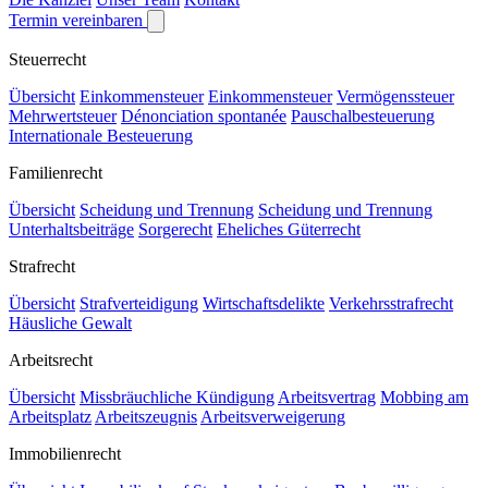
Termin vereinbaren
Steuerrecht
Übersicht
Einkommensteuer
Einkommensteuer
Vermögenssteuer
Mehrwertsteuer
Dénonciation spontanée
Pauschalbesteuerung
Internationale Besteuerung
Familienrecht
Übersicht
Scheidung und Trennung
Scheidung und Trennung
Unterhaltsbeiträge
Sorgerecht
Eheliches Güterrecht
Strafrecht
Übersicht
Strafverteidigung
Wirtschaftsdelikte
Verkehrsstrafrecht
Häusliche Gewalt
Arbeitsrecht
Übersicht
Missbräuchliche Kündigung
Arbeitsvertrag
Mobbing am
Arbeitsplatz
Arbeitszeugnis
Arbeitsverweigerung
Immobilienrecht