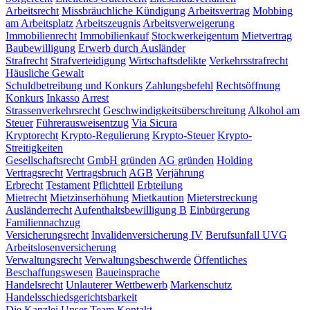
Arbeitsrecht
Missbräuchliche Kündigung
Arbeitsvertrag
Mobbing
am Arbeitsplatz
Arbeitszeugnis
Arbeitsverweigerung
Immobilienrecht
Immobilienkauf
Stockwerkeigentum
Mietvertrag
Baubewilligung
Erwerb durch Ausländer
Strafrecht
Strafverteidigung
Wirtschaftsdelikte
Verkehrsstrafrecht
Häusliche Gewalt
Schuldbetreibung und Konkurs
Zahlungsbefehl
Rechtsöffnung
Konkurs
Inkasso
Arrest
Strassenverkehrsrecht
Geschwindigkeitsüberschreitung
Alkohol am
Steuer
Führerausweisentzug
Via Sicura
Kryptorecht
Krypto-Regulierung
Krypto-Steuer
Krypto-
Streitigkeiten
Gesellschaftsrecht
GmbH gründen
AG gründen
Holding
Vertragsrecht
Vertragsbruch
AGB
Verjährung
Erbrecht
Testament
Pflichtteil
Erbteilung
Mietrecht
Mietzinserhöhung
Mietkaution
Mieterstreckung
Ausländerrecht
Aufenthaltsbewilligung B
Einbürgerung
Familiennachzug
Versicherungsrecht
Invalidenversicherung IV
Berufsunfall UVG
Arbeitslosenversicherung
Verwaltungsrecht
Verwaltungsbeschwerde
Öffentliches
Beschaffungswesen
Baueinsprache
Handelsrecht
Unlauterer Wettbewerb
Markenschutz
Handelsschiedsgerichtsbarkeit
Die Kanzlei
Unser Team
Kontakt