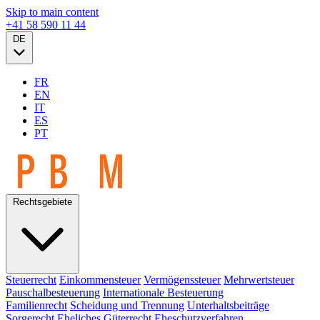
Skip to main content
+41 58 590 11 44
DE
FR
EN
IT
ES
PT
Rechtsgebiete
Steuerrecht
Einkommensteuer
Vermögenssteuer
Mehrwertsteuer
Pauschalbesteuerung
Internationale Besteuerung
Familienrecht
Scheidung und Trennung
Unterhaltsbeiträge
Sorgerecht
Eheliches Güterrecht
Eheschutzverfahren