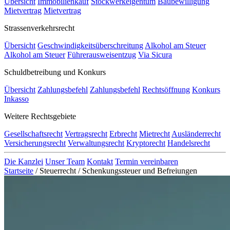
Übersicht
Immobilienkauf
Stockwerkeigentum
Baubewilligung
Mietvertrag
Mietvertrag
Strassenverkehrsrecht
Übersicht
Geschwindigkeitsüberschreitung
Alkohol am Steuer
Alkohol am Steuer
Führerausweisentzug
Via Sicura
Schuldbetreibung und Konkurs
Übersicht
Zahlungsbefehl
Zahlungsbefehl
Rechtsöffnung
Konkurs
Inkasso
Weitere Rechtsgebiete
Gesellschaftsrecht
Vertragsrecht
Erbrecht
Mietrecht
Ausländerrecht
Versicherungsrecht
Verwaltungsrecht
Kryptorecht
Handelsrecht
Die Kanzlei
Unser Team
Kontakt
Termin vereinbaren
Startseite
/
Steuerrecht
/
Schenkungssteuer und Befreiungen