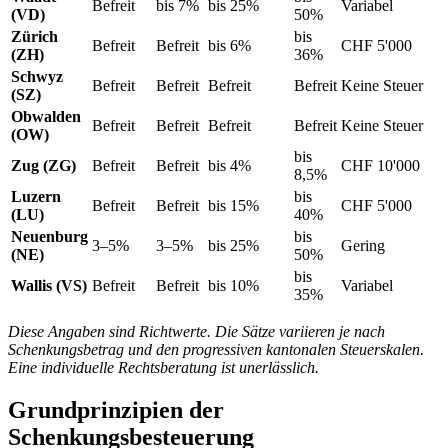
Befreit
bis 7%
bis 25%
Variabel
(VD)
50%
Zürich
bis
Befreit
Befreit
bis 6%
CHF 5'000
(ZH)
36%
Schwyz
Befreit
Befreit
Befreit
Befreit
Keine Steuer
(SZ)
Obwalden
Befreit
Befreit
Befreit
Befreit
Keine Steuer
(OW)
bis
Zug (ZG)
Befreit
Befreit
bis 4%
CHF 10'000
8,5%
Luzern
bis
Befreit
Befreit
bis 15%
CHF 5'000
(LU)
40%
Neuenburg
bis
3–5%
3–5%
bis 25%
Gering
(NE)
50%
bis
Wallis (VS)
Befreit
Befreit
bis 10%
Variabel
35%
Diese Angaben sind Richtwerte. Die Sätze variieren je nach
Schenkungsbetrag und den progressiven kantonalen Steuerskalen.
Eine individuelle Rechtsberatung ist unerlässlich.
Grundprinzipien der
Schenkungsbesteuerung