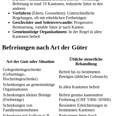
Befreiung in rund 19 Kantonen, reduzierte Sätze in den
anderen
Vorfahren
(Eltern, Grosseltern): Unterschiedliche
Regelungen, oft mit erheblichen Freibeträgen
Geschwister und Seitenverwandte
: Progressive
Besteuerung, variable Sätze je nach Kanton
Gemeinnützige Organisationen
: In der Regel in allen
Kantonen befreit
Befreiungen nach Art der Güter
Übliche steuerliche
Art des Guts oder Situation
Behandlung
Gelegenheitsgeschenke
Befreit bis zu bestimmten
(Geburtstags-,
Beträgen (üblicher Gebrauch)
Hochzeitsgeschenke)
Schenkungen an gemeinnützige
In allen Kantonen befreit
Organisationen
Schenkungen kleiner Beträge
Befreit gemäss kantonalem
(Freibeträge)
Freibetrag (CHF 5'000–50'000)
Schenkungen von
Besondere Erleichterungen in
Familienunternehmen
bestimmten Kantonen
Schenkung mit Auflage (z.B.
Reduzierter Wert durch