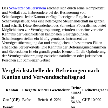
Das
Schweizer Steuersystem
zeichnet sich durch seine Komplexität
und Vielfalt aus, insbesondere bei der Besteuerung von
Schenkungen. Jeder Kanton verfügt über eigene Regeln zur
Schenkungssteuer, was eine heterogene Steuerlandschaft im ganzen
Land schafft. Diese Besonderheit des Schweizer Föderalismus bietet
Möglichkeiten zur Vermögensplanung, erfordert aber eine vertiefte
Kenntnis der verschiedenen kantonalen Gesetzgebungen.
Schenkungen stellen ein häufig genutztes Instrument der
Vermögensübertragung dar und ermöglichen in bestimmten Fällen
erhebliche Steuervorteile. Die Kenntnis der Befreiungsmechanismen
und Steuerskalen ist ein grundlegendes Element für die Optimierung
der Vermögensübertragung zwischen natürlichen oder juristischen
Personen auf Schweizer Gebiet.
Vergleichstabelle der Befreiungen nach
Kanton und Verwandtschaftsgrad
Dritte
Kanton
Ehegatte
Kinder
Geschwister
Freibetrag/Jah
(max)
bis
Genf (GE)
Befreit
Befreit
6–22%
CHF 10'000
54,6%
Waadt
bis