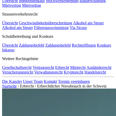
Übersicht
Immobilienkauf
Stockwerkeigentum
Baubewilligung
Mietvertrag
Mietvertrag
Strassenverkehrsrecht
Übersicht
Geschwindigkeitsüberschreitung
Alkohol am Steuer
Alkohol am Steuer
Führerausweisentzug
Via Sicura
Schuldbetreibung und Konkurs
Übersicht
Zahlungsbefehl
Zahlungsbefehl
Rechtsöffnung
Konkurs
Inkasso
Weitere Rechtsgebiete
Gesellschaftsrecht
Vertragsrecht
Erbrecht
Mietrecht
Ausländerrecht
Versicherungsrecht
Verwaltungsrecht
Kryptorecht
Handelsrecht
Die Kanzlei
Unser Team
Kontakt
Termin vereinbaren
Startseite
/
Erbrecht
/
Erbrechtlicher Niessbrauch in der Schweiz