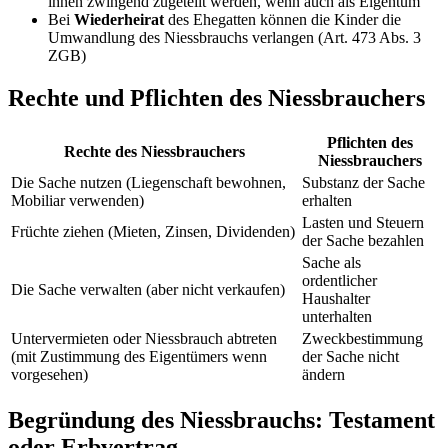
ihnen zwingend zugeteilt werden, wenn auch als Eigentum
Bei
Wiederheirat
des Ehegatten können die Kinder die
Umwandlung des Niessbrauchs verlangen (Art. 473 Abs. 3
ZGB)
Rechte und Pflichten des Niessbrauchers
Pflichten des
Rechte des Niessbrauchers
Niessbrauchers
Die Sache nutzen (Liegenschaft bewohnen,
Substanz der Sache
Mobiliar verwenden)
erhalten
Lasten und Steuern
Früchte ziehen (Mieten, Zinsen, Dividenden)
der Sache bezahlen
Sache als
ordentlicher
Die Sache verwalten (aber nicht verkaufen)
Haushalter
unterhalten
Untervermieten oder Niessbrauch abtreten
Zweckbestimmung
(mit Zustimmung des Eigentümers wenn
der Sache nicht
vorgesehen)
ändern
Begründung des Niessbrauchs: Testament
oder Erbvertrag