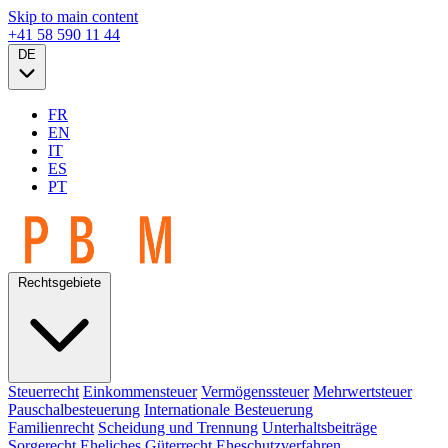
Skip to main content
+41 58 590 11 44
DE
FR
EN
IT
ES
PT
Rechtsgebiete
Steuerrecht
Einkommensteuer
Vermögenssteuer
Mehrwertsteuer
Pauschalbesteuerung
Internationale Besteuerung
Familienrecht
Scheidung und Trennung
Unterhaltsbeiträge
Sorgerecht
Eheliches Güterrecht
Eheschutzverfahren