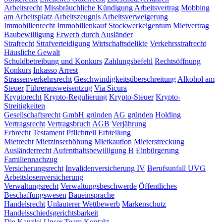
Arbeitsrecht
Missbräuchliche Kündigung
Arbeitsvertrag
Mobbing
am Arbeitsplatz
Arbeitszeugnis
Arbeitsverweigerung
Immobilienrecht
Immobilienkauf
Stockwerkeigentum
Mietvertrag
Baubewilligung
Erwerb durch Ausländer
Strafrecht
Strafverteidigung
Wirtschaftsdelikte
Verkehrsstrafrecht
Häusliche Gewalt
Schuldbetreibung und Konkurs
Zahlungsbefehl
Rechtsöffnung
Konkurs
Inkasso
Arrest
Strassenverkehrsrecht
Geschwindigkeitsüberschreitung
Alkohol am
Steuer
Führerausweisentzug
Via Sicura
Kryptorecht
Krypto-Regulierung
Krypto-Steuer
Krypto-
Streitigkeiten
Gesellschaftsrecht
GmbH gründen
AG gründen
Holding
Vertragsrecht
Vertragsbruch
AGB
Verjährung
Erbrecht
Testament
Pflichtteil
Erbteilung
Mietrecht
Mietzinserhöhung
Mietkaution
Mieterstreckung
Ausländerrecht
Aufenthaltsbewilligung B
Einbürgerung
Familiennachzug
Versicherungsrecht
Invalidenversicherung IV
Berufsunfall UVG
Arbeitslosenversicherung
Verwaltungsrecht
Verwaltungsbeschwerde
Öffentliches
Beschaffungswesen
Baueinsprache
Handelsrecht
Unlauterer Wettbewerb
Markenschutz
Handelsschiedsgerichtsbarkeit
Die Kanzlei
Unser Team
Kontakt