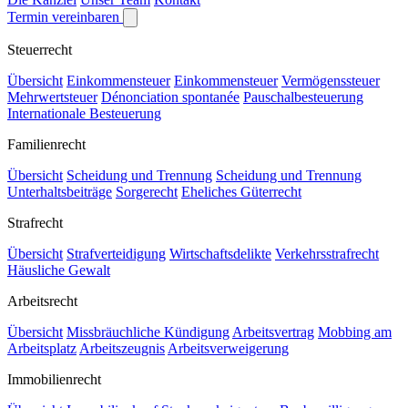
Termin vereinbaren
Steuerrecht
Übersicht
Einkommensteuer
Einkommensteuer
Vermögenssteuer
Mehrwertsteuer
Dénonciation spontanée
Pauschalbesteuerung
Internationale Besteuerung
Familienrecht
Übersicht
Scheidung und Trennung
Scheidung und Trennung
Unterhaltsbeiträge
Sorgerecht
Eheliches Güterrecht
Strafrecht
Übersicht
Strafverteidigung
Wirtschaftsdelikte
Verkehrsstrafrecht
Häusliche Gewalt
Arbeitsrecht
Übersicht
Missbräuchliche Kündigung
Arbeitsvertrag
Mobbing am
Arbeitsplatz
Arbeitszeugnis
Arbeitsverweigerung
Immobilienrecht