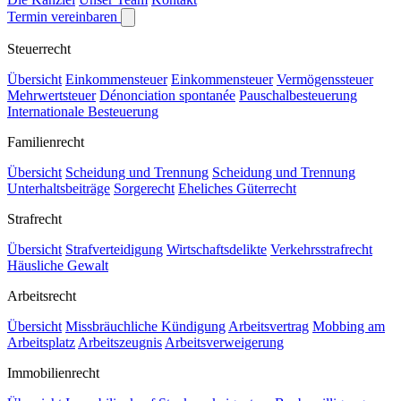
Termin vereinbaren
Steuerrecht
Übersicht
Einkommensteuer
Einkommensteuer
Vermögenssteuer
Mehrwertsteuer
Dénonciation spontanée
Pauschalbesteuerung
Internationale Besteuerung
Familienrecht
Übersicht
Scheidung und Trennung
Scheidung und Trennung
Unterhaltsbeiträge
Sorgerecht
Eheliches Güterrecht
Strafrecht
Übersicht
Strafverteidigung
Wirtschaftsdelikte
Verkehrsstrafrecht
Häusliche Gewalt
Arbeitsrecht
Übersicht
Missbräuchliche Kündigung
Arbeitsvertrag
Mobbing am
Arbeitsplatz
Arbeitszeugnis
Arbeitsverweigerung
Immobilienrecht