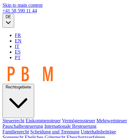
Skip to main content
+41 58 590 11 44
DE
FR
EN
IT
ES
PT
Rechtsgebiete
Steuerrecht
Einkommensteuer
Vermögenssteuer
Mehrwertsteuer
Pauschalbesteuerung
Internationale Besteuerung
Familienrecht
Scheidung und Trennung
Unterhaltsbeiträge
Sorgerecht
Eheliches Güterrecht
Eheschutzverfahren