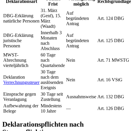
Deklarationsart
Rechtsgrundlage
Frist
möglich
31. März
Auf
DBG-Erklärung
(Genf), 15.
begründeten
Art. 124 DBG
natürliche Personen
März
Antrag
(Waadt)
Innerhalb 3
DBG-Erklärung
Auf
Monaten
juristische
begründeten
Art. 125 DBG
nach
Personen
Antrag
Abschluss
MWST-
60 Tage
Abrechnung
nach
Nein
Art. 71 MWSTG
vierteljährlich
Quartalsende
30 Tage
Deklaration
nach dem
Nein
Art. 16 VStG
Verrechnungssteuer
auslösenden
Ereignis
Einsprache gegen
30 Tage seit
Ausnahmsweise
Art. 132 DBG
Veranlagung
Zustellung
Aufbewahrung der
Mindestens
—
Art. 126 DBG
Belege
10 Jahre
Deklarationspflichten nach