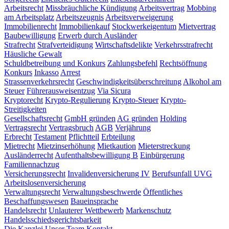
Arbeitsrecht
Missbräuchliche Kündigung
Arbeitsvertrag
Mobbing
am Arbeitsplatz
Arbeitszeugnis
Arbeitsverweigerung
Immobilienrecht
Immobilienkauf
Stockwerkeigentum
Mietvertrag
Baubewilligung
Erwerb durch Ausländer
Strafrecht
Strafverteidigung
Wirtschaftsdelikte
Verkehrsstrafrecht
Häusliche Gewalt
Schuldbetreibung und Konkurs
Zahlungsbefehl
Rechtsöffnung
Konkurs
Inkasso
Arrest
Strassenverkehrsrecht
Geschwindigkeitsüberschreitung
Alkohol am
Steuer
Führerausweisentzug
Via Sicura
Kryptorecht
Krypto-Regulierung
Krypto-Steuer
Krypto-
Streitigkeiten
Gesellschaftsrecht
GmbH gründen
AG gründen
Holding
Vertragsrecht
Vertragsbruch
AGB
Verjährung
Erbrecht
Testament
Pflichtteil
Erbteilung
Mietrecht
Mietzinserhöhung
Mietkaution
Mieterstreckung
Ausländerrecht
Aufenthaltsbewilligung B
Einbürgerung
Familiennachzug
Versicherungsrecht
Invalidenversicherung IV
Berufsunfall UVG
Arbeitslosenversicherung
Verwaltungsrecht
Verwaltungsbeschwerde
Öffentliches
Beschaffungswesen
Baueinsprache
Handelsrecht
Unlauterer Wettbewerb
Markenschutz
Handelsschiedsgerichtsbarkeit
Die Kanzlei
Unser Team
Kontakt