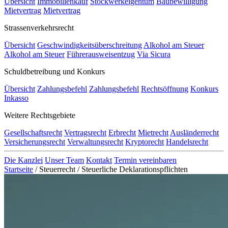
Übersicht
Immobilienkauf
Stockwerkeigentum
Baubewilligung
Mietvertrag
Mietvertrag
Strassenverkehrsrecht
Übersicht
Geschwindigkeitsüberschreitung
Alkohol am Steuer
Alkohol am Steuer
Führerausweisentzug
Via Sicura
Schuldbetreibung und Konkurs
Übersicht
Zahlungsbefehl
Zahlungsbefehl
Rechtsöffnung
Konkurs
Inkasso
Weitere Rechtsgebiete
Gesellschaftsrecht
Vertragsrecht
Erbrecht
Mietrecht
Ausländerrecht
Versicherungsrecht
Verwaltungsrecht
Kryptorecht
Handelsrecht
Die Kanzlei
Unser Team
Kontakt
Termin vereinbaren
Startseite
/
Steuerrecht
/
Steuerliche Deklarationspflichten