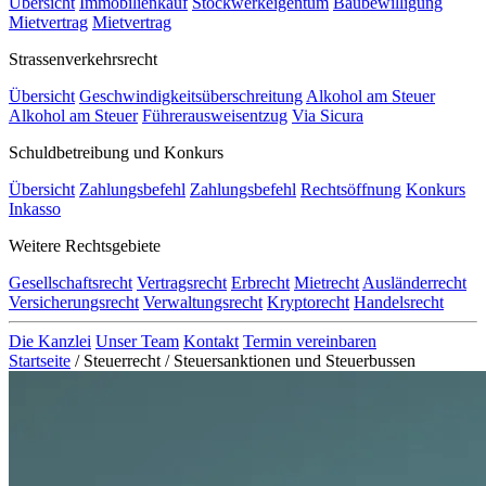
Übersicht
Immobilienkauf
Stockwerkeigentum
Baubewilligung
Mietvertrag
Mietvertrag
Strassenverkehrsrecht
Übersicht
Geschwindigkeitsüberschreitung
Alkohol am Steuer
Alkohol am Steuer
Führerausweisentzug
Via Sicura
Schuldbetreibung und Konkurs
Übersicht
Zahlungsbefehl
Zahlungsbefehl
Rechtsöffnung
Konkurs
Inkasso
Weitere Rechtsgebiete
Gesellschaftsrecht
Vertragsrecht
Erbrecht
Mietrecht
Ausländerrecht
Versicherungsrecht
Verwaltungsrecht
Kryptorecht
Handelsrecht
Die Kanzlei
Unser Team
Kontakt
Termin vereinbaren
Startseite
/
Steuerrecht
/
Steuersanktionen und Steuerbussen