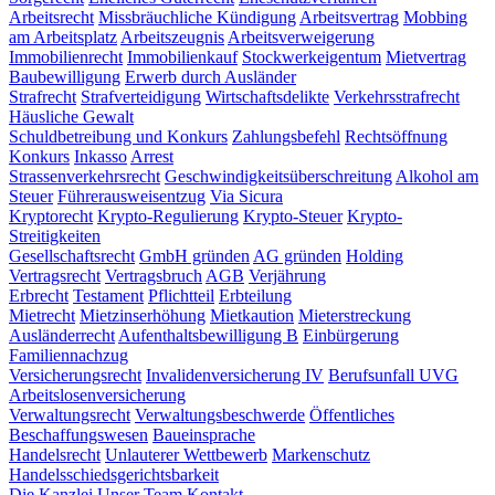
Arbeitsrecht
Missbräuchliche Kündigung
Arbeitsvertrag
Mobbing
am Arbeitsplatz
Arbeitszeugnis
Arbeitsverweigerung
Immobilienrecht
Immobilienkauf
Stockwerkeigentum
Mietvertrag
Baubewilligung
Erwerb durch Ausländer
Strafrecht
Strafverteidigung
Wirtschaftsdelikte
Verkehrsstrafrecht
Häusliche Gewalt
Schuldbetreibung und Konkurs
Zahlungsbefehl
Rechtsöffnung
Konkurs
Inkasso
Arrest
Strassenverkehrsrecht
Geschwindigkeitsüberschreitung
Alkohol am
Steuer
Führerausweisentzug
Via Sicura
Kryptorecht
Krypto-Regulierung
Krypto-Steuer
Krypto-
Streitigkeiten
Gesellschaftsrecht
GmbH gründen
AG gründen
Holding
Vertragsrecht
Vertragsbruch
AGB
Verjährung
Erbrecht
Testament
Pflichtteil
Erbteilung
Mietrecht
Mietzinserhöhung
Mietkaution
Mieterstreckung
Ausländerrecht
Aufenthaltsbewilligung B
Einbürgerung
Familiennachzug
Versicherungsrecht
Invalidenversicherung IV
Berufsunfall UVG
Arbeitslosenversicherung
Verwaltungsrecht
Verwaltungsbeschwerde
Öffentliches
Beschaffungswesen
Baueinsprache
Handelsrecht
Unlauterer Wettbewerb
Markenschutz
Handelsschiedsgerichtsbarkeit
Die Kanzlei
Unser Team
Kontakt