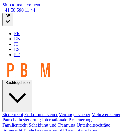
Skip to main content
+41 58 590 11 44
DE
FR
EN
IT
ES
PT
Rechtsgebiete
Steuerrecht
Einkommensteuer
Vermögenssteuer
Mehrwertsteuer
Pauschalbesteuerung
Internationale Besteuerung
Familienrecht
Scheidung und Trennung
Unterhaltsbeiträge
Sorgerecht
Eheliches Güterrecht
Eheschutzverfahren