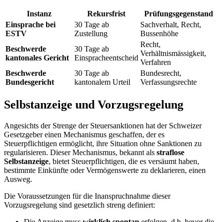
Instanz
Rekursfrist
Prüfungsgegenstand
Einsprache bei
30 Tage ab
Sachverhalt, Recht,
ESTV
Zustellung
Bussenhöhe
Recht,
Beschwerde
30 Tage ab
Verhältnismässigkeit,
kantonales Gericht
Einspracheentscheid
Verfahren
Beschwerde
30 Tage ab
Bundesrecht,
Bundesgericht
kantonalem Urteil
Verfassungsrechte
Selbstanzeige und Vorzugsregelung
Angesichts der Strenge der Steuersanktionen hat der Schweizer
Gesetzgeber einen Mechanismus geschaffen, der es
Steuerpflichtigen ermöglicht, ihre Situation ohne Sanktionen zu
regularisieren. Dieser Mechanismus, bekannt als
straflose
Selbstanzeige
, bietet Steuerpflichtigen, die es versäumt haben,
bestimmte Einkünfte oder Vermögenswerte zu deklarieren, einen
Ausweg.
Die Voraussetzungen für die Inanspruchnahme dieser
Vorzugsregelung sind gesetzlich streng definiert:
Die Anzeige muss
wirklich spontan
erfolgen, d.h. bevor die