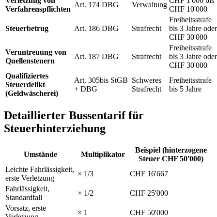
Verletzung von
CHF 1'000 bis
Art. 174 DBG
Verwaltung
Verfahrenspflichten
CHF 10'000
Freiheitsstrafe
Steuerbetrug
Art. 186 DBG
Strafrecht
bis 3 Jahre oder
CHF 30'000
Freiheitsstrafe
Veruntreuung von
Art. 187 DBG
Strafrecht
bis 3 Jahre oder
Quellensteuern
CHF 30'000
Qualifiziertes
Art. 305bis StGB
Schweres
Freiheitsstrafe
Steuerdelikt
+ DBG
Strafrecht
bis 5 Jahre
(Geldwäscherei)
Detaillierter Bussentarif für
Steuerhinterziehung
Beispiel (hinterzogene
Umstände
Multiplikator
Steuer CHF 50'000)
Leichte Fahrlässigkeit,
× 1/3
CHF 16'667
erste Verletzung
Fahrlässigkeit,
× 1/2
CHF 25'000
Standardfall
Vorsatz, erste
× 1
CHF 50'000
Verletzung