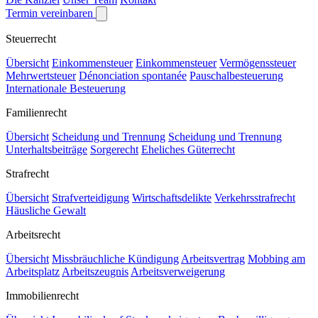
Termin vereinbaren
Steuerrecht
Übersicht
Einkommensteuer
Einkommensteuer
Vermögenssteuer
Mehrwertsteuer
Dénonciation spontanée
Pauschalbesteuerung
Internationale Besteuerung
Familienrecht
Übersicht
Scheidung und Trennung
Scheidung und Trennung
Unterhaltsbeiträge
Sorgerecht
Eheliches Güterrecht
Strafrecht
Übersicht
Strafverteidigung
Wirtschaftsdelikte
Verkehrsstrafrecht
Häusliche Gewalt
Arbeitsrecht
Übersicht
Missbräuchliche Kündigung
Arbeitsvertrag
Mobbing am
Arbeitsplatz
Arbeitszeugnis
Arbeitsverweigerung
Immobilienrecht