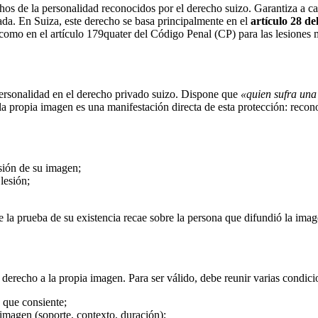
os de la personalidad reconocidos por el derecho suizo. Garantiza a ca
ada. En Suiza, este derecho se basa principalmente en el
artículo 28 de
í como en el artículo 179quater del Código Penal (CP) para las lesiones 
 personalidad en el derecho privado suizo. Dispone que
«quien sufra una 
 la propia imagen es una manifestación directa de esta protección: recon
usión de su imagen;
 lesión;
a de la prueba de su existencia recae sobre la persona que difundió la imag
 derecho a la propia imagen. Para ser válido, debe reunir varias condici
 que consiente;
 imagen (soporte, contexto, duración);