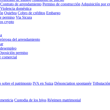
Contrato de arrendamiento
Permiso de construcción
Adquisición por ex
Violencia doméstica
ón
Quiebra
Cobro de créditos
Embargo
de permiso
Via Sicura
ios crypto
ia
rórroga del arrendamiento
ar
 desempleo
Oposición permiso
e comercial
 sobre el patrimonio
IVA en Suiza
Dénonciation spontanée
Tributación
imenticia
Custodia de los hijos
Régimen matrimonial