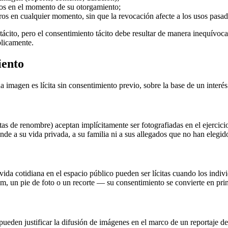
tos en el momento de su otorgamiento;
uros en cualquier momento, sin que la revocación afecte a los usos pasad
 tácito, pero el consentimiento tácito debe resultar de manera inequívoc
blicamente.
iento
a imagen es lícita sin consentimiento previo, sobre la base de un interé
istas de renombre) aceptan implícitamente ser fotografiadas en el ejercici
ende a su vida privada, a su familia ni a sus allegados que no han elegi
ida cotidiana en el espacio público pueden ser lícitas cuando los indiv
 un pie de foto o un recorte — su consentimiento se convierte en prin
) pueden justificar la difusión de imágenes en el marco de un reportaje 