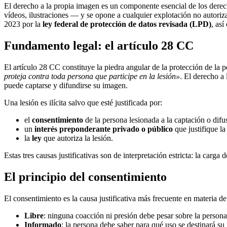
El derecho a la propia imagen es un componente esencial de los derech
vídeos, ilustraciones — y se opone a cualquier explotación no autoriz
2023 por la
ley federal de protección de datos revisada (LPD)
, as
Fundamento legal: el artículo 28 CC
El artículo 28 CC constituye la piedra angular de la protección de la
proteja contra toda persona que participe en la lesión»
. El derecho a
puede captarse y difundirse su imagen.
Una lesión es ilícita salvo que esté justificada por:
el
consentimiento
de la persona lesionada a la captación o dif
un
interés preponderante privado o público
que justifique la
la
ley
que autoriza la lesión.
Estas tres causas justificativas son de interpretación estricta: la carg
El principio del consentimiento
El consentimiento es la causa justificativa más frecuente en materia de
Libre
: ninguna coacción ni presión debe pesar sobre la persona
Informado
: la persona debe saber para qué uso se destinará su