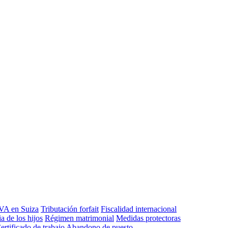
VA en Suiza
Tributación forfait
Fiscalidad internacional
a de los hijos
Régimen matrimonial
Medidas protectoras
ertificado de trabajo
Abandono de puesto