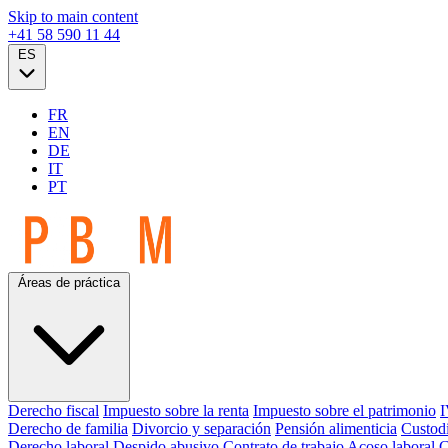
Skip to main content
+41 58 590 11 44
ES
FR
EN
DE
IT
PT
Áreas de práctica
Derecho fiscal
Impuesto sobre la renta
Impuesto sobre el patrimonio
I
Derecho de familia
Divorcio y separación
Pensión alimenticia
Custodi
Derecho laboral
Despido abusivo
Contrato de trabajo
Acoso laboral
C