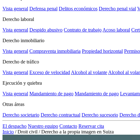
Vista general
Defensa penal
Delitos económicos
Derecho penal vial
V
Derecho laboral
Vista general
Despido abusivo
Contrato de trabajo
Acoso laboral
Cert
Derecho inmobiliario
Vista general
Compraventa inmobiliaria
Propiedad horizontal
Permiso
Derecho de tráfico
Vista general
Exceso de velocidad
Alcohol al volante
Alcohol al vola
Ejecución y quiebra
Vista general
Mandamiento de pago
Mandamiento de pago
Levantami
Otras áreas
Derecho societario
Derecho contractual
Derecho sucesorio
Derecho d
El despacho
Nuestro equipo
Contacto
Reservar cita
Inicio
/
Droit civil
/
Derecho a la propia imagen en Suiza