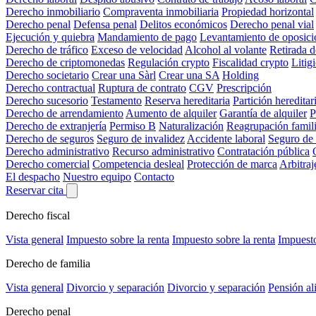
Derecho inmobiliario
Compraventa inmobiliaria
Propiedad horizontal
Derecho penal
Defensa penal
Delitos económicos
Derecho penal vial
Ejecución y quiebra
Mandamiento de pago
Levantamiento de oposici
Derecho de tráfico
Exceso de velocidad
Alcohol al volante
Retirada 
Derecho de criptomonedas
Regulación crypto
Fiscalidad crypto
Litig
Derecho societario
Crear una Sàrl
Crear una SA
Holding
Derecho contractual
Ruptura de contrato
CGV
Prescripción
Derecho sucesorio
Testamento
Reserva hereditaria
Partición hereditar
Derecho de arrendamiento
Aumento de alquiler
Garantía de alquiler
P
Derecho de extranjería
Permiso B
Naturalización
Reagrupación famili
Derecho de seguros
Seguro de invalidez
Accidente laboral
Seguro de
Derecho administrativo
Recurso administrativo
Contratación pública
Derecho comercial
Competencia desleal
Protección de marca
Arbitraj
El despacho
Nuestro equipo
Contacto
Reservar cita
Derecho fiscal
Vista general
Impuesto sobre la renta
Impuesto sobre la renta
Impuesto
Derecho de familia
Vista general
Divorcio y separación
Divorcio y separación
Pensión al
Derecho penal